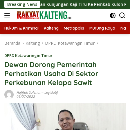
Langsung
ngsungkan Kunjungan Kaji Tiru Ke Pemkab Kulon Progo
Breaking News
ke
konten
Hukum & Kriminal
Kalteng
Metropolis
Murung Raya
Nasi
Beranda
Kalteng
DPRD Kotawaringin Timur
DPRD Kotawaringin Timur
Dewan Dorong Pemerintah
Perhatikan Usaha Di Sektor
Perkebunan Kelapa Sawit
Hafifah Solehah
-
Legislatif
01/07/2022