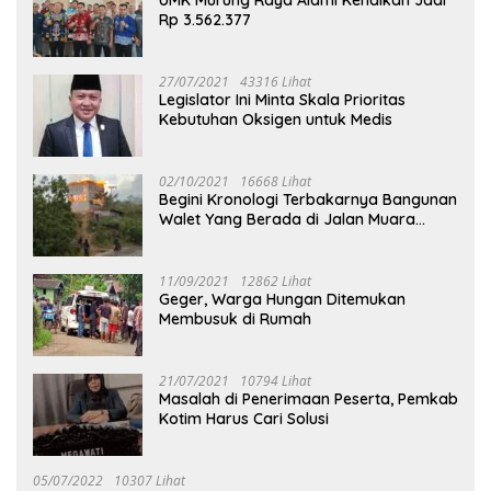
Rp 3.562.377
27/07/2021
43316 Lihat
Legislator Ini Minta Skala Prioritas
Kebutuhan Oksigen untuk Medis
02/10/2021
16668 Lihat
Begini Kronologi Terbakarnya Bangunan
Walet Yang Berada di Jalan Muara
Tuhup
11/09/2021
12862 Lihat
Geger, Warga Hungan Ditemukan
Membusuk di Rumah
21/07/2021
10794 Lihat
Masalah di Penerimaan Peserta, Pemkab
Kotim Harus Cari Solusi
05/07/2022
10307 Lihat