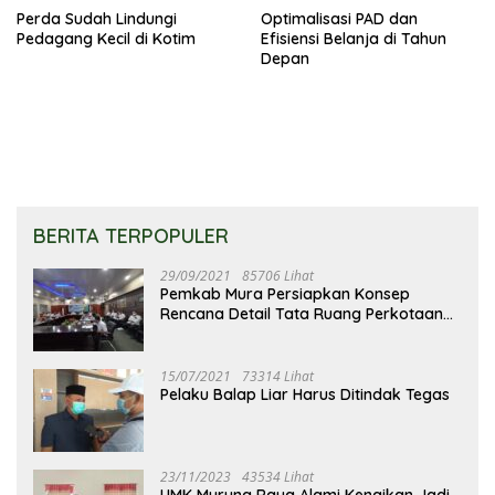
Perda Sudah Lindungi
Optimalisasi PAD dan
Pedagang Kecil di Kotim
Efisiensi Belanja di Tahun
Depan
BERITA TERPOPULER
29/09/2021
85706 Lihat
Pemkab Mura Persiapkan Konsep
Rencana Detail Tata Ruang Perkotaan
Puruk Cahu
15/07/2021
73314 Lihat
Pelaku Balap Liar Harus Ditindak Tegas
23/11/2023
43534 Lihat
UMK Murung Raya Alami Kenaikan Jadi