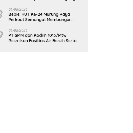
Berdaya Saing
8
01/08/2026
Bebie: HUT Ke-24 Murung Raya
Perkuat Semangat Membangun
Berkelanjutan
9
01/08/2026
PT SMM dan Kodim 1013/Mtw
Resmikan Fasilitas Air Bersih Serta
Bagikan Paket Sembako Kepada
Masyarakat