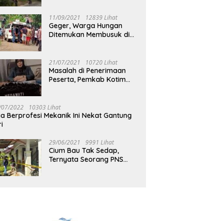
Jalan Muara Tuhup
11/09/2021
12839 Lihat
Geger, Warga Hungan
Ditemukan Membusuk di
Rumah
21/07/2021
10720 Lihat
Masalah di Penerimaan
Peserta, Pemkab Kotim
Harus Cari Solusi
/07/2022
10303 Lihat
ia Berprofesi Mekanik Ini Nekat Gantung
ri
29/06/2021
9991 Lihat
Cium Bau Tak Sedap,
Ternyata Seorang PNS
Aktif di Mura Tewas di
Rumah Kopel