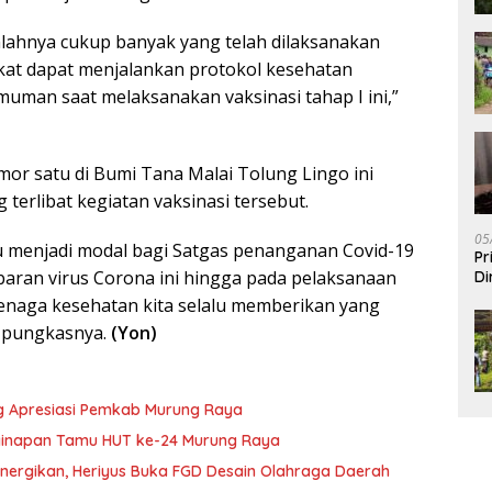
umlahnya cukup banyak yang telah dilaksanakan
at dapat menjalankan protokol kesehatan
uman saat melaksanakan vaksinasi tahap I ini,”
mor satu di Bumi Tana Malai Tolung Lingo ini
terlibat kegiatan vaksinasi tersebut.
05
u menjadi modal bagi Satgas penanganan Covid-19
Pr
baran virus Corona ini hingga pada pelaksanaan
Di
tenaga kesehatan kita selalu memberikan yang
” pungkasnya.
(Yon)
g Apresiasi Pemkab Murung Raya
nginapan Tamu HUT ke-24 Murung Raya
nergikan, Heriyus Buka FGD Desain Olahraga Daerah