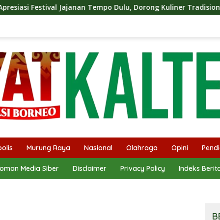
an Tempo Dulu, Dorong Kuliner Tradisional Tetap Lestari
olis
Murung Raya
Nasional
Olahraga
Opini
Pendi
oman Media Siber
Disclaimer
Privacy Policy
Indeks Berit
B