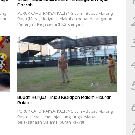
Daerah
ung
PURUK CAHU, RAKYATKALTENG.com – Bupati Murung
orum
Raya (Mura), Heriyus melakukan penandatanganan
Perjanjian Kerjasama (PKS) dengan…
Bupati Heriyus Tinjau Kesiapan Malam Hiburan
Rakyat
PURUK CAHU, RAKYATKALTENG.com – Bupati Murung
h
Raya, Heriyus, meninjau langsung kesiapan
s
pelaksanaan Malam Hiburan Rakyat…