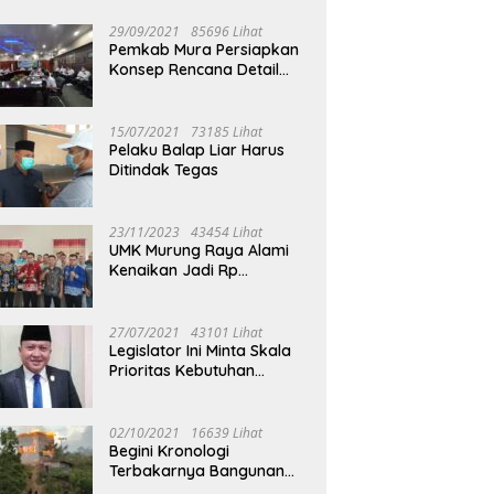
29/09/2021
85696 Lihat
Pemkab Mura Persiapkan
Konsep Rencana Detail
Tata Ruang Perkotaan
Puruk Cahu
15/07/2021
73185 Lihat
Pelaku Balap Liar Harus
Ditindak Tegas
23/11/2023
43454 Lihat
UMK Murung Raya Alami
Kenaikan Jadi Rp
3.562.377
27/07/2021
43101 Lihat
Legislator Ini Minta Skala
Prioritas Kebutuhan
Oksigen untuk Medis
02/10/2021
16639 Lihat
Begini Kronologi
Terbakarnya Bangunan
Walet Yang Berada di