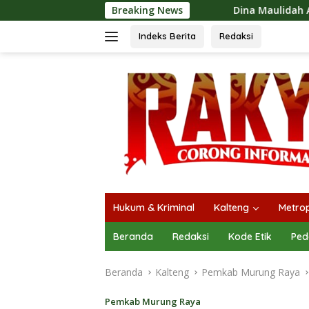
Langsung
Breaking News
Dina Maulidah Apresiasi Festival Jajan
ke
konten
Indeks Berita
Redaksi
Hukum & Kriminal
Kalteng
Metrop
Beranda
Redaksi
Kode Etik
Ped
Beranda
Kalteng
Pemkab Murung Raya
Pemkab Murung Raya