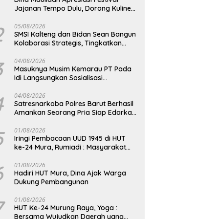
Jajanan Tempo Dulu, Dorong Kuliner
Tradisional Tetap Lestari
2
05/08/2026
SMSI Kalteng dan Bidan Sean Bangun
Kolaborasi Strategis, Tingkatkan
Edukasi Publik tentang Peran DPD RI
3
04/08/2026
Masuknya Musim Kemarau PT Pada
Idi Langsungkan Sosialisasi
Himbauan Karhutla
4
04/08/2026
Satresnarkoba Polres Barut Berhasil
Amankan Seorang Pria Siap Edarkan
Narkotika Jenis Sabu Seberat 5,05
Gram
5
01/08/2026
Iringi Pembacaan UUD 1945 di HUT
ke-24 Mura, Rumiadi : Masyarakat
Punya Andil Wujudkan Pembangunan
yang Lebih Besar
6
01/08/2026
Hadiri HUT Mura, Dina Ajak Warga
Dukung Pembangunan
7
01/08/2026
HUT Ke-24 Murung Raya, Yoga :
Bersama Wujudkan Daerah yang