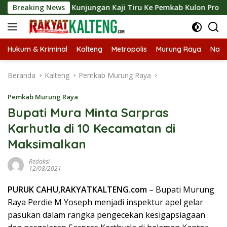
Langsung
sungkan Kunjungan Kaji Tiru Ke Pemkab Kulon Progo
Breaking News
La
ke
konten
Hukum & Kriminal
Kalteng
Metropolis
Murung Raya
Nasi
Beranda
Kalteng
Pemkab Murung Raya
Pemkab Murung Raya
Bupati Mura Minta Sarpras
Karhutla di 10 Kecamatan di
Maksimalkan
Redaksi
12/08/2021
PURUK CAHU,RAKYATKALTENG.com
– Bupati Murung
Raya Perdie M Yoseph menjadi inspektur apel gelar
pasukan dalam rangka pengecekan kesigapsiagaan