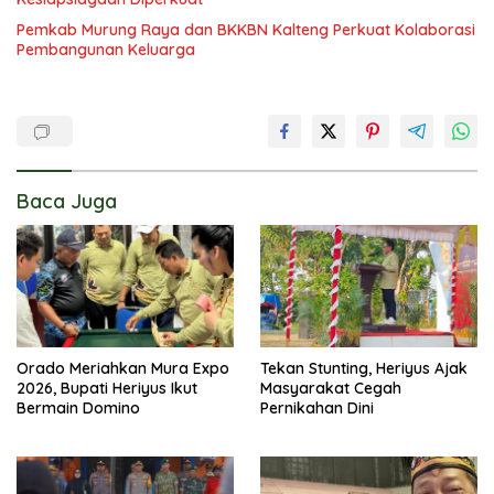
Pemkab Murung Raya dan BKKBN Kalteng Perkuat Kolaborasi
Pembangunan Keluarga
Baca Juga
Orado Meriahkan Mura Expo
Tekan Stunting, Heriyus Ajak
2026, Bupati Heriyus Ikut
Masyarakat Cegah
Bermain Domino
Pernikahan Dini