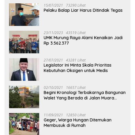
15/07/2021
73290 Lihat
Pelaku Balap Liar Harus Ditindak Tegas
23/11/2023
43519 Lihat
UMK Murung Raya Alami Kenaikan Jadi
Rp 3.562.377
27/07/2021
43281 Lihat
Legislator Ini Minta Skala Prioritas
Kebutuhan Oksigen untuk Medis
02/10/2021
16657 Lihat
Begini Kronologi Terbakarnya Bangunan
Walet Yang Berada di Jalan Muara
Tuhup
11/09/2021
12850 Lihat
Geger, Warga Hungan Ditemukan
Membusuk di Rumah