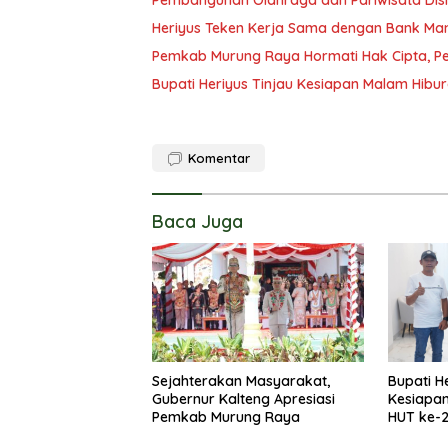
Pembangunan Olahraga dan Pariwisata Disi
Heriyus Teken Kerja Sama dengan Bank Man
Pemkab Murung Raya Hormati Hak Cipta, Pen
Bupati Heriyus Tinjau Kesiapan Malam Hibu
Komentar
Baca Juga
Sejahterakan Masyarakat,
Bupati H
Gubernur Kalteng Apresiasi
Kesiapa
Pemkab Murung Raya
HUT ke-