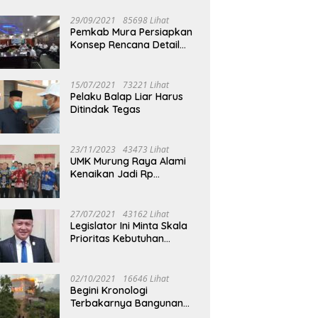
29/09/2021
85698 Lihat
Pemkab Mura Persiapkan
Konsep Rencana Detail
Tata Ruang Perkotaan
Puruk Cahu
15/07/2021
73221 Lihat
Pelaku Balap Liar Harus
Ditindak Tegas
23/11/2023
43473 Lihat
UMK Murung Raya Alami
Kenaikan Jadi Rp
3.562.377
27/07/2021
43162 Lihat
Legislator Ini Minta Skala
Prioritas Kebutuhan
Oksigen untuk Medis
02/10/2021
16646 Lihat
Begini Kronologi
Terbakarnya Bangunan
Walet Yang Berada di