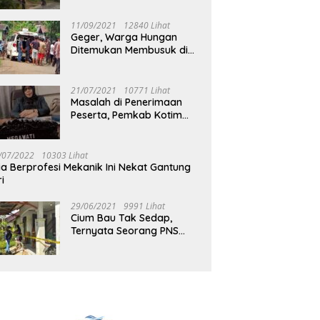
Jalan Muara Tuhup
11/09/2021
12840 Lihat
Geger, Warga Hungan
Ditemukan Membusuk di
Rumah
21/07/2021
10771 Lihat
Masalah di Penerimaan
Peserta, Pemkab Kotim
Harus Cari Solusi
/07/2022
10303 Lihat
ia Berprofesi Mekanik Ini Nekat Gantung
ri
29/06/2021
9991 Lihat
Cium Bau Tak Sedap,
Ternyata Seorang PNS
Aktif di Mura Tewas di
Rumah Kopel