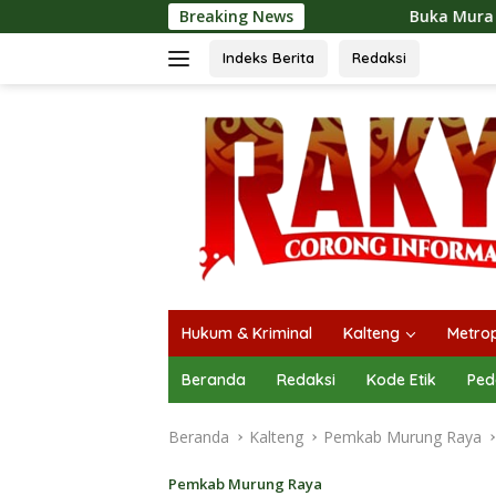
Langsung
Breaking News
Buka Mura Expo 2026, Heriyus: Jad
ke
konten
Indeks Berita
Redaksi
Hukum & Kriminal
Kalteng
Metrop
Beranda
Redaksi
Kode Etik
Ped
Beranda
Kalteng
Pemkab Murung Raya
Pemkab Murung Raya