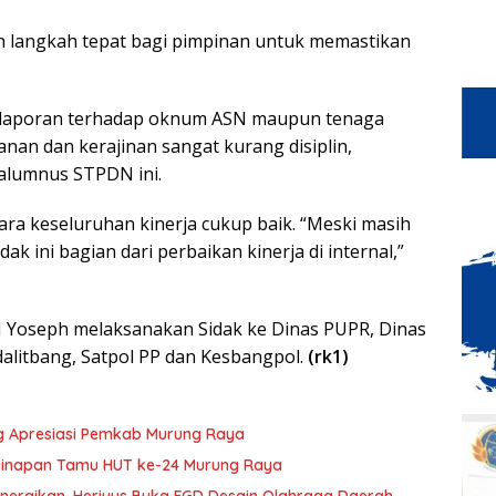
n langkah tepat bagi pimpinan untuk memastikan
h laporan terhadap oknum ASN maupun tenaga
anan dan kerajinan sangat kurang disiplin,
 alumnus STPDN ini.
ra keseluruhan kinerja cukup baik. “Meski masih
ak ini bagian dari perbaikan kinerja di internal,”
 M Yoseph melaksanakan Sidak ke Dinas PUPR, Dinas
alitbang, Satpol PP dan Kesbangpol.
(rk1)
g Apresiasi Pemkab Murung Raya
nginapan Tamu HUT ke-24 Murung Raya