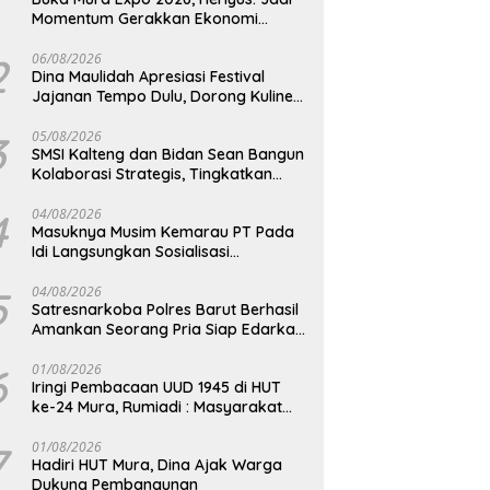
Momentum Gerakkan Ekonomi
Kerakyatan
2
06/08/2026
Dina Maulidah Apresiasi Festival
Jajanan Tempo Dulu, Dorong Kuliner
Tradisional Tetap Lestari
3
05/08/2026
SMSI Kalteng dan Bidan Sean Bangun
Kolaborasi Strategis, Tingkatkan
Edukasi Publik tentang Peran DPD RI
4
04/08/2026
Masuknya Musim Kemarau PT Pada
Idi Langsungkan Sosialisasi
Himbauan Karhutla
5
04/08/2026
Satresnarkoba Polres Barut Berhasil
Amankan Seorang Pria Siap Edarkan
Narkotika Jenis Sabu Seberat 5,05
Gram
6
01/08/2026
Iringi Pembacaan UUD 1945 di HUT
ke-24 Mura, Rumiadi : Masyarakat
Punya Andil Wujudkan Pembangunan
yang Lebih Besar
7
01/08/2026
Hadiri HUT Mura, Dina Ajak Warga
Dukung Pembangunan