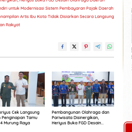
nergikan, Heriyus Buka FGD Desain Olahraga Daerah
diri untuk Modernisasi Sistem Pembayaran Pajak Daerah
ampilan Artis Ibu Kota Tidak Disiarkan Secara Langsung
ran Rakyat
eriyus Cek Langsung
Pembangunan Olahraga dan
n Penginapan Tamu
Pariwisata Disinergikan,
24 Murung Raya
Heriyus Buka FGD Desain
Olahraga Daerah