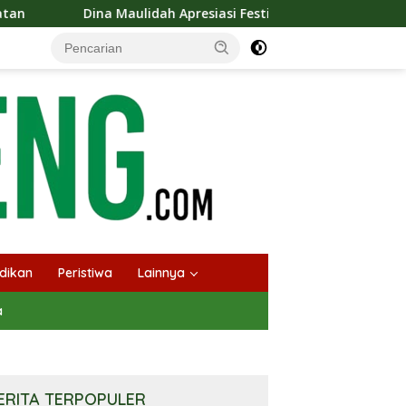
h Apresiasi Festival Jajanan Tempo Dulu, Dorong Kuliner Tradis
dikan
Peristiwa
Lainnya
a
ERITA TERPOPULER