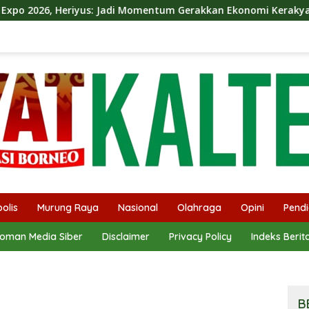
i Momentum Gerakkan Ekonomi Kerakyatan
Dina Maulida
olis
Murung Raya
Nasional
Olahraga
Opini
Pendi
oman Media Siber
Disclaimer
Privacy Policy
Indeks Berit
B