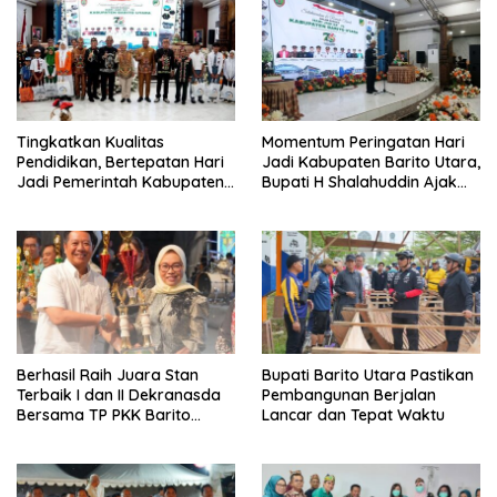
Tingkatkan Kualitas
Momentum Peringatan Hari
Pendidikan, Bertepatan Hari
Jadi Kabupaten Barito Utara,
Jadi Pemerintah Kabupaten
Bupati H Shalahuddin Ajak
Barito Utara Resmi
Masyarakat Perkuat
Lounching SIP Pintar
Persatuan Membangun
Daerah
Berhasil Raih Juara Stan
Bupati Barito Utara Pastikan
Terbaik I dan II Dekranasda
Pembangunan Berjalan
Bersama TP PKK Barito
Lancar dan Tepat Waktu
Utara Terus Tingkatkan
Pembinaan UMKM