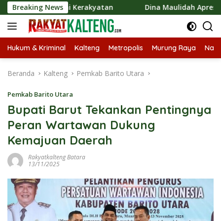
Langsung
n Ekonomi Kerakyatan
Breaking News
Dina Maulidah Apresiasi Festival
ke
konten
Hukum & Kriminal
Kalteng
Metropolis
Murung Raya
Nasi
Beranda
Kalteng
Pemkab Barito Utara
Pemkab Barito Utara
Bupati Barut Tekankan Pentingnya
Peran Wartawan Dukung
Kemajuan Daerah
Rakyatkalteng Batara
13/11/2025