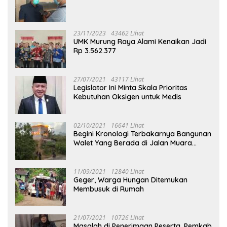
23/11/2023
43462 Lihat
UMK Murung Raya Alami Kenaikan Jadi
Rp 3.562.377
27/07/2021
43117 Lihat
Legislator Ini Minta Skala Prioritas
Kebutuhan Oksigen untuk Medis
02/10/2021
16641 Lihat
Begini Kronologi Terbakarnya Bangunan
Walet Yang Berada di Jalan Muara
Tuhup
11/09/2021
12840 Lihat
Geger, Warga Hungan Ditemukan
Membusuk di Rumah
21/07/2021
10726 Lihat
Masalah di Penerimaan Peserta, Pemkab