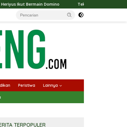
ermain Domino
Tekan Stunting, Heriyus Ajak Masyaraka
dikan
Peristiwa
Lainnya
a
ERITA TERPOPULER