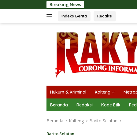
Langsung
Breaking News
ke
konten
Indeks Berita
Redaksi
Hukum & Kriminal
Kalteng
Metrop
Beranda
Redaksi
Kode Etik
Ped
Beranda
Kalteng
Barito Selatan
Barito Selatan