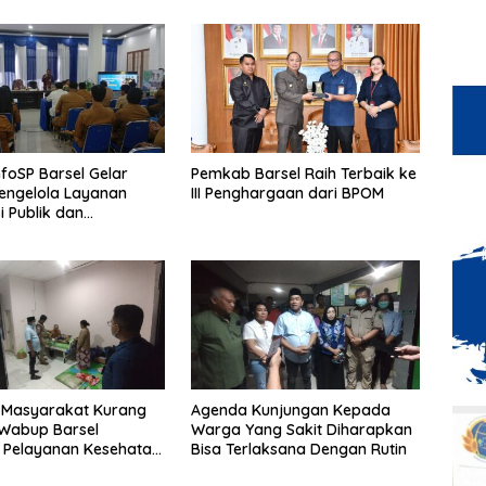
foSP Barsel Gelar
Pemkab Barsel Raih Terbaik ke
engelola Layanan
III Penghargaan dari BPOM
i Publik dan
tasi
 Masyarakat Kurang
Agenda Kunjungan Kepada
Wabup Barsel
Warga Yang Sakit Diharapkan
 Pelayanan Kesehatan
Bisa Terlaksana Dengan Rutin
Membedakan Status