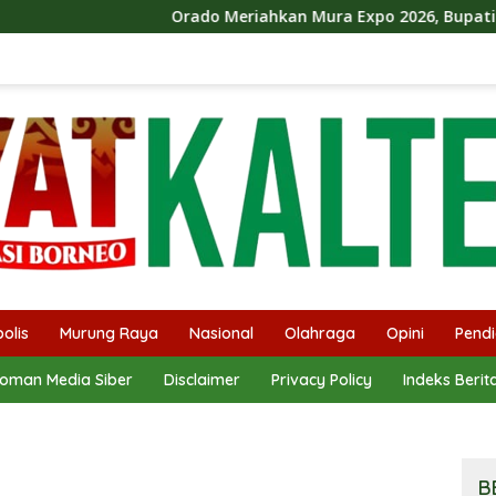
Orado Meriahkan Mura Expo 2026, Bupati Heriyus Ikut B
olis
Murung Raya
Nasional
Olahraga
Opini
Pendi
oman Media Siber
Disclaimer
Privacy Policy
Indeks Berit
B