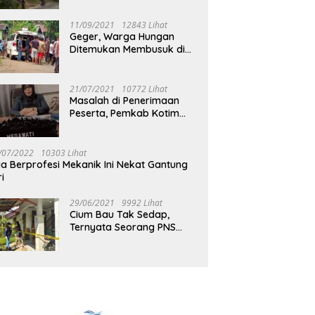
Jalan Muara Tuhup
11/09/2021
12843 Lihat
Geger, Warga Hungan
Ditemukan Membusuk di
Rumah
21/07/2021
10772 Lihat
Masalah di Penerimaan
Peserta, Pemkab Kotim
Harus Cari Solusi
/07/2022
10303 Lihat
ia Berprofesi Mekanik Ini Nekat Gantung
ri
29/06/2021
9992 Lihat
Cium Bau Tak Sedap,
Ternyata Seorang PNS
Aktif di Mura Tewas di
Rumah Kopel