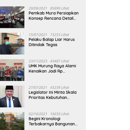
29/09/2021
85699 Lihat
Pemkab Mura Persiapkan
Konsep Rencana Detail
Tata Ruang Perkotaan
Puruk Cahu
15/07/2021
73253 Lihat
Pelaku Balap Liar Harus
Ditindak Tegas
23/11/2023
43487 Lihat
UMK Murung Raya Alami
Kenaikan Jadi Rp
3.562.377
27/07/2021
43239 Lihat
Legislator Ini Minta Skala
Prioritas Kebutuhan
Oksigen untuk Medis
02/10/2021
16650 Lihat
Begini Kronologi
Terbakarnya Bangunan
Walet Yang Berada di