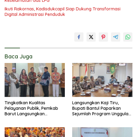
Keselamatan Gas LPG
Ikuti Rakornas, Kadisdukcapil Siap Dukung Transformasi
Digital Administrasi Penduduk
Baca Juga
Tingkatkan Kualitas
Langsungkan Kaji Tiru,
Pelayanan Publik, Pemkab
Bupati Bantul Paparkan
Barut Langsungkan
Sejumlah Program Unggulan
Kunjungan Kaji Tiru Ke
Kepada Pemkab Barut
Pemkab Kulon Progo