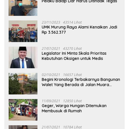
Pelaku Balap Liar Harus Ditindak Tegas
23/11/2023
43514 Lihat
UMK Murung Raya Alami Kenaikan Jadi
Rp 3.562.377
27/07/2021
43270 Lihat
Legislator Ini Minta Skala Prioritas
Kebutuhan Oksigen untuk Medis
02/10/2021
16657 Lihat
Begini Kronologi Terbakarnya Bangunan
Walet Yang Berada di Jalan Muara
Tuhup
11/09/2021
12850 Lihat
Geger, Warga Hungan Ditemukan
Membusuk di Rumah
21/07/2021
10784 Lihat