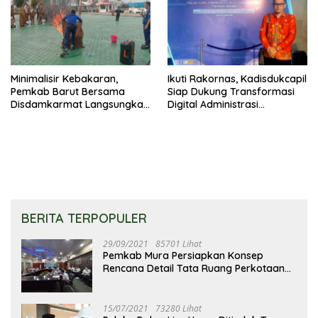
Lingkungan
Minimalisir Kebakaran,
Ikuti Rakornas, Kadisdukcapil
Pemkab Barut Bersama
Siap Dukung Transformasi
Disdamkarmat Langsungkan
Digital Administrasi
Edukasi Penggunaan
Penduduk
Keselamatan Gas LPG
BERITA TERPOPULER
29/09/2021
85701 Lihat
Pemkab Mura Persiapkan Konsep
Rencana Detail Tata Ruang Perkotaan
Puruk Cahu
15/07/2021
73280 Lihat