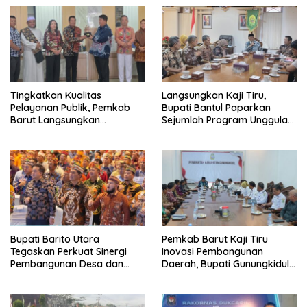
Tingkatkan Kualitas
Langsungkan Kaji Tiru,
Pelayanan Publik, Pemkab
Bupati Bantul Paparkan
Barut Langsungkan
Sejumlah Program Unggulan
Kunjungan Kaji Tiru Ke
Kepada Pemkab Barut
Pemkab Kulon Progo
Bupati Barito Utara
Pemkab Barut Kaji Tiru
Tegaskan Perkuat Sinergi
Inovasi Pembangunan
Pembangunan Desa dan
Daerah, Bupati Gunungkidul
Kelurahan Serta Kesiapan
Paparkan Hal Utama Dalam
Hadapi Potensi Karhutla
Dukung Ketahanan Pangan
Lokal dan Pelestarian