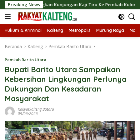
Langsung
angsungkan Kunjungan Kaji Tiru Ke Pemkab Kulon Progo
Breaking News
ke
konten
Hukum & Kriminal
Kalteng
Metropolis
Murung Raya
Nasi
Beranda
Kalteng
Pemkab Barito Utara
Pemkab Barito Utara
Bupati Barito Utara Sampaikan
Kebersihan Lingkungan Perlunya
Dukungan Dan Kesadaran
Masyarakat
Rakyatkalteng Batara
09/06/2026