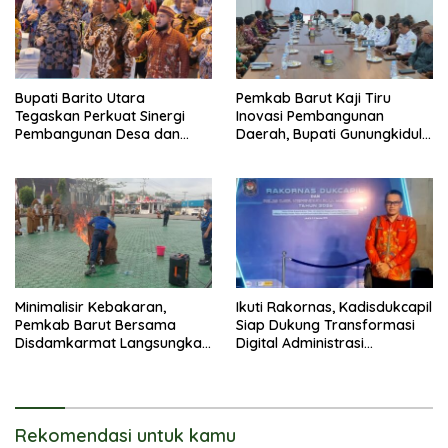
Bupati Barito Utara
Pemkab Barut Kaji Tiru
Tegaskan Perkuat Sinergi
Inovasi Pembangunan
Pembangunan Desa dan
Daerah, Bupati Gunungkidul
Kelurahan Serta Kesiapan
Paparkan Hal Utama Dalam
Hadapi Potensi Karhutla
Dukung Ketahanan Pangan
Lokal dan Pelestarian
Lingkungan
Minimalisir Kebakaran,
Ikuti Rakornas, Kadisdukcapil
Pemkab Barut Bersama
Siap Dukung Transformasi
Disdamkarmat Langsungkan
Digital Administrasi
Edukasi Penggunaan
Penduduk
Keselamatan Gas LPG
Rekomendasi untuk kamu