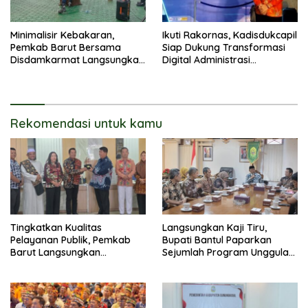
Minimalisir Kebakaran,
Ikuti Rakornas, Kadisdukcapil
Pemkab Barut Bersama
Siap Dukung Transformasi
Disdamkarmat Langsungkan
Digital Administrasi
Edukasi Penggunaan
Penduduk
Keselamatan Gas LPG
Rekomendasi untuk kamu
Tingkatkan Kualitas
Langsungkan Kaji Tiru,
Pelayanan Publik, Pemkab
Bupati Bantul Paparkan
Barut Langsungkan
Sejumlah Program Unggulan
Kunjungan Kaji Tiru Ke
Kepada Pemkab Barut
Pemkab Kulon Progo