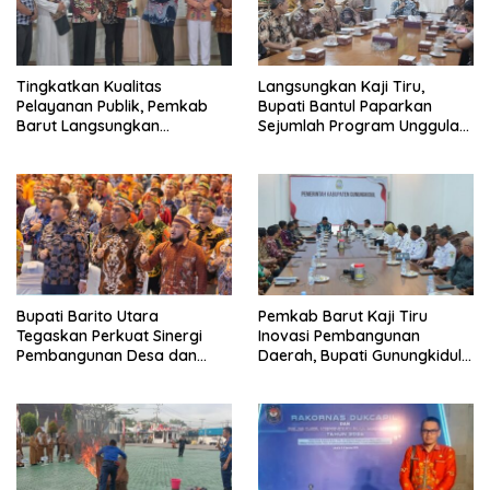
Tingkatkan Kualitas
Langsungkan Kaji Tiru,
Pelayanan Publik, Pemkab
Bupati Bantul Paparkan
Barut Langsungkan
Sejumlah Program Unggulan
Kunjungan Kaji Tiru Ke
Kepada Pemkab Barut
Pemkab Kulon Progo
Bupati Barito Utara
Pemkab Barut Kaji Tiru
Tegaskan Perkuat Sinergi
Inovasi Pembangunan
Pembangunan Desa dan
Daerah, Bupati Gunungkidul
Kelurahan Serta Kesiapan
Paparkan Hal Utama Dalam
Hadapi Potensi Karhutla
Dukung Ketahanan Pangan
Lokal dan Pelestarian
Lingkungan