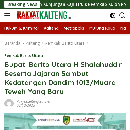
Langsung
ngkan Kunjungan Kaji Tiru Ke Pemkab Kulon Progo
Breaking News
Lan
ke
konten
Hukum & Kriminal
Kalteng
Metropolis
Murung Raya
Nasi
Beranda
Kalteng
Pemkab Barito Utara
Pemkab Barito Utara
Bupati Barito Utara H Shalahuddin
Beserta Jajaran Sambut
Kedatangan Dandim 1013/Muara
Teweh Yang Baru
Rakyatkalteng Batara
02/12/2025