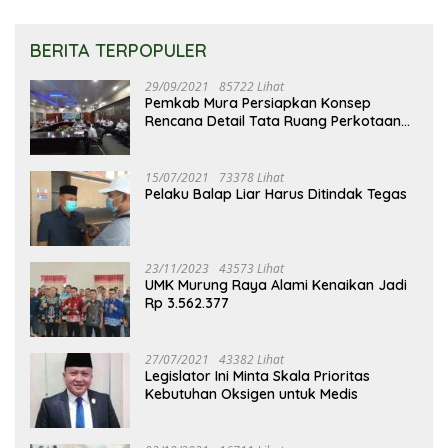
BERITA TERPOPULER
29/09/2021
85722 Lihat
Pemkab Mura Persiapkan Konsep
Rencana Detail Tata Ruang Perkotaan
Puruk Cahu
15/07/2021
73378 Lihat
Pelaku Balap Liar Harus Ditindak Tegas
23/11/2023
43573 Lihat
UMK Murung Raya Alami Kenaikan Jadi
Rp 3.562.377
27/07/2021
43382 Lihat
Legislator Ini Minta Skala Prioritas
Kebutuhan Oksigen untuk Medis