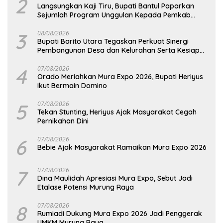
2
Langsungkan Kaji Tiru, Bupati Bantul Paparkan
Sejumlah Program Unggulan Kepada Pemkab
Barut
3
08/08/2026
Bupati Barito Utara Tegaskan Perkuat Sinergi
Pembangunan Desa dan Kelurahan Serta Kesiapan
Hadapi Potensi Karhutla
4
07/08/2026
Orado Meriahkan Mura Expo 2026, Bupati Heriyus
Ikut Bermain Domino
5
07/08/2026
Tekan Stunting, Heriyus Ajak Masyarakat Cegah
Pernikahan Dini
6
07/08/2026
Bebie Ajak Masyarakat Ramaikan Mura Expo 2026
7
07/08/2026
Dina Maulidah Apresiasi Mura Expo, Sebut Jadi
Etalase Potensi Murung Raya
8
07/08/2026
Rumiadi Dukung Mura Expo 2026 Jadi Penggerak
UMKM Murung Raya