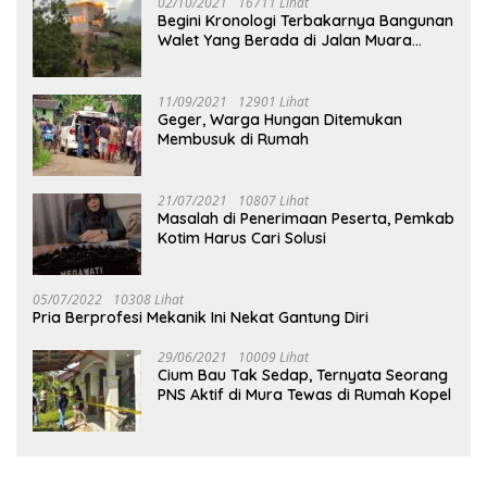
02/10/2021
16711 Lihat
Begini Kronologi Terbakarnya Bangunan
Walet Yang Berada di Jalan Muara
Tuhup
11/09/2021
12901 Lihat
Geger, Warga Hungan Ditemukan
Membusuk di Rumah
21/07/2021
10807 Lihat
Masalah di Penerimaan Peserta, Pemkab
Kotim Harus Cari Solusi
05/07/2022
10308 Lihat
Pria Berprofesi Mekanik Ini Nekat Gantung Diri
29/06/2021
10009 Lihat
Cium Bau Tak Sedap, Ternyata Seorang
PNS Aktif di Mura Tewas di Rumah Kopel