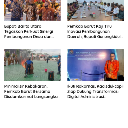
Bupati Barito Utara
Pemkab Barut Kaji Tiru
Tegaskan Perkuat Sinergi
Inovasi Pembangunan
Pembangunan Desa dan
Daerah, Bupati Gunungkidul
Kelurahan Serta Kesiapan
Paparkan Hal Utama Dalam
Hadapi Potensi Karhutla
Dukung Ketahanan Pangan
Lokal dan Pelestarian
Lingkungan
Minimalisir Kebakaran,
Ikuti Rakornas, Kadisdukcapil
Pemkab Barut Bersama
Siap Dukung Transformasi
Disdamkarmat Langsungkan
Digital Administrasi
Edukasi Penggunaan
Penduduk
Keselamatan Gas LPG