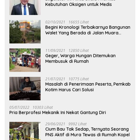
Kebutuhan Oksigen untuk Medis
02/10/2021
16655 Lihat
Begini Kronologi Terbakarnya Bangunan
Walet Yang Berada di Jalan Muara
Tuhup
11/09/2021
12850 Lihat
Geger, Warga Hungan Ditemukan
Membusuk di Rumah
21/07/2021
10775 Lihat
Masalah di Penerimaan Peserta, Pemkab
Kotim Harus Cari Solusi
05/07/2022
10303 Lihat
Pria Berprofesi Mekanik Ini Nekat Gantung Diri
29/06/2021
9992 Lihat
Cium Bau Tak Sedap, Ternyata Seorang
PNS Aktif di Mura Tewas di Rumah Kopel