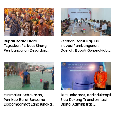
Kunjungan Kaji Tiru Ke
Kepada Pemkab Barut
Pemkab Kulon Progo
Bupati Barito Utara
Pemkab Barut Kaji Tiru
Tegaskan Perkuat Sinergi
Inovasi Pembangunan
Pembangunan Desa dan
Daerah, Bupati Gunungkidul
Kelurahan Serta Kesiapan
Paparkan Hal Utama Dalam
Hadapi Potensi Karhutla
Dukung Ketahanan Pangan
Lokal dan Pelestarian
Lingkungan
Minimalisir Kebakaran,
Ikuti Rakornas, Kadisdukcapil
Pemkab Barut Bersama
Siap Dukung Transformasi
Disdamkarmat Langsungkan
Digital Administrasi
Edukasi Penggunaan
Penduduk
Keselamatan Gas LPG