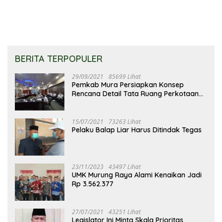
BERITA TERPOPULER
29/09/2021
85699 Lihat
Pemkab Mura Persiapkan Konsep
Rencana Detail Tata Ruang Perkotaan
Puruk Cahu
15/07/2021
73263 Lihat
Pelaku Balap Liar Harus Ditindak Tegas
23/11/2023
43497 Lihat
UMK Murung Raya Alami Kenaikan Jadi
Rp 3.562.377
27/07/2021
43251 Lihat
Legislator Ini Minta Skala Prioritas