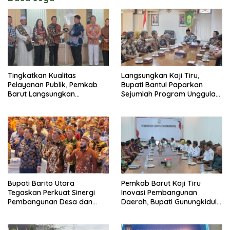
Tingkatkan Kualitas
Langsungkan Kaji Tiru,
Pelayanan Publik, Pemkab
Bupati Bantul Paparkan
Barut Langsungkan
Sejumlah Program Unggulan
Kunjungan Kaji Tiru Ke
Kepada Pemkab Barut
Pemkab Kulon Progo
Bupati Barito Utara
Pemkab Barut Kaji Tiru
Tegaskan Perkuat Sinergi
Inovasi Pembangunan
Pembangunan Desa dan
Daerah, Bupati Gunungkidul
Kelurahan Serta Kesiapan
Paparkan Hal Utama Dalam
Hadapi Potensi Karhutla
Dukung Ketahanan Pangan
Lokal dan Pelestarian