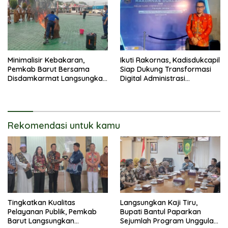
Lingkungan
Minimalisir Kebakaran,
Ikuti Rakornas, Kadisdukcapil
Pemkab Barut Bersama
Siap Dukung Transformasi
Disdamkarmat Langsungkan
Digital Administrasi
Edukasi Penggunaan
Penduduk
Keselamatan Gas LPG
Rekomendasi untuk kamu
Tingkatkan Kualitas
Langsungkan Kaji Tiru,
Pelayanan Publik, Pemkab
Bupati Bantul Paparkan
Barut Langsungkan
Sejumlah Program Unggulan