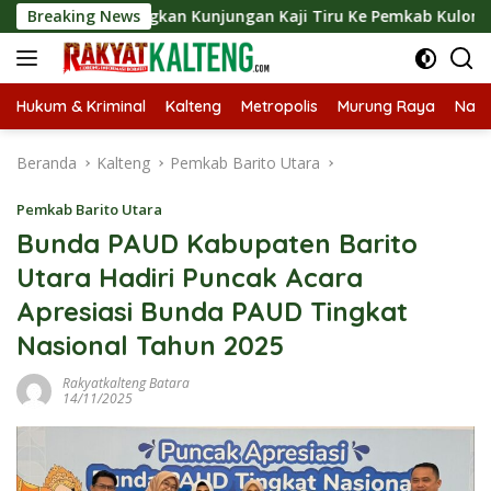
Langsung
angsungkan Kunjungan Kaji Tiru Ke Pemkab Kulon Progo
Breaking News
ke
konten
Hukum & Kriminal
Kalteng
Metropolis
Murung Raya
Nasi
Beranda
Kalteng
Pemkab Barito Utara
Pemkab Barito Utara
Bunda PAUD Kabupaten Barito
Utara Hadiri Puncak Acara
Apresiasi Bunda PAUD Tingkat
Nasional Tahun 2025
Rakyatkalteng Batara
14/11/2025