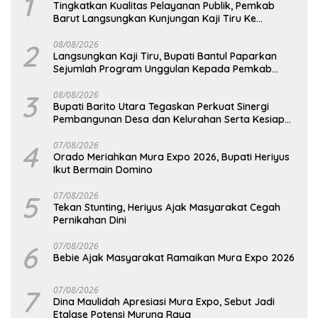
1
Tingkatkan Kualitas Pelayanan Publik, Pemkab
Barut Langsungkan Kunjungan Kaji Tiru Ke
Pemkab Kulon Progo
2
08/08/2026
Langsungkan Kaji Tiru, Bupati Bantul Paparkan
Sejumlah Program Unggulan Kepada Pemkab
Barut
3
08/08/2026
Bupati Barito Utara Tegaskan Perkuat Sinergi
Pembangunan Desa dan Kelurahan Serta Kesiapan
Hadapi Potensi Karhutla
4
07/08/2026
Orado Meriahkan Mura Expo 2026, Bupati Heriyus
Ikut Bermain Domino
5
07/08/2026
Tekan Stunting, Heriyus Ajak Masyarakat Cegah
Pernikahan Dini
6
07/08/2026
Bebie Ajak Masyarakat Ramaikan Mura Expo 2026
7
07/08/2026
Dina Maulidah Apresiasi Mura Expo, Sebut Jadi
Etalase Potensi Murung Raya