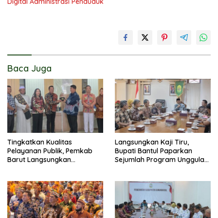
Digital Administrasi Penduduk
Baca Juga
Tingkatkan Kualitas
Langsungkan Kaji Tiru,
Pelayanan Publik, Pemkab
Bupati Bantul Paparkan
Barut Langsungkan
Sejumlah Program Unggulan
Kunjungan Kaji Tiru Ke
Kepada Pemkab Barut
Pemkab Kulon Progo