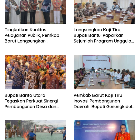
Tingkatkan Kualitas
Langsungkan Kaji Tiru,
Pelayanan Publik, Pemkab
Bupati Bantul Paparkan
Barut Langsungkan
Sejumlah Program Unggulan
Kunjungan Kaji Tiru Ke
Kepada Pemkab Barut
Pemkab Kulon Progo
Bupati Barito Utara
Pemkab Barut Kaji Tiru
Tegaskan Perkuat Sinergi
Inovasi Pembangunan
Pembangunan Desa dan
Daerah, Bupati Gunungkidul
Kelurahan Serta Kesiapan
Paparkan Hal Utama Dalam
Hadapi Potensi Karhutla
Dukung Ketahanan Pangan
Lokal dan Pelestarian
Lingkungan