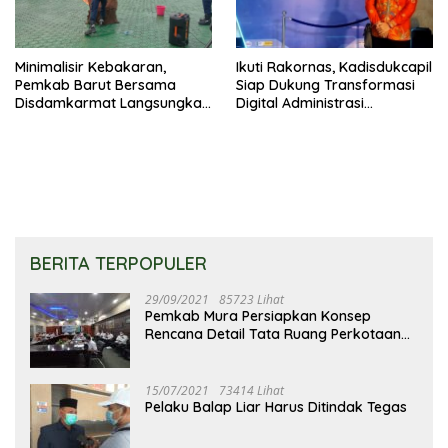
Minimalisir Kebakaran,
Ikuti Rakornas, Kadisdukcapil
Pemkab Barut Bersama
Siap Dukung Transformasi
Disdamkarmat Langsungkan
Digital Administrasi
Edukasi Penggunaan
Penduduk
Keselamatan Gas LPG
BERITA TERPOPULER
29/09/2021
85723 Lihat
Pemkab Mura Persiapkan Konsep
Rencana Detail Tata Ruang Perkotaan
Puruk Cahu
15/07/2021
73414 Lihat
Pelaku Balap Liar Harus Ditindak Tegas