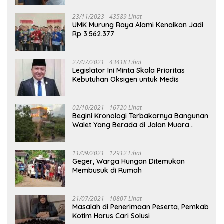
23/11/2023
43589 Lihat
UMK Murung Raya Alami Kenaikan Jadi
Rp 3.562.377
27/07/2021
43418 Lihat
Legislator Ini Minta Skala Prioritas
Kebutuhan Oksigen untuk Medis
02/10/2021
16720 Lihat
Begini Kronologi Terbakarnya Bangunan
Walet Yang Berada di Jalan Muara
Tuhup
11/09/2021
12912 Lihat
Geger, Warga Hungan Ditemukan
Membusuk di Rumah
21/07/2021
10807 Lihat
Masalah di Penerimaan Peserta, Pemkab
Kotim Harus Cari Solusi