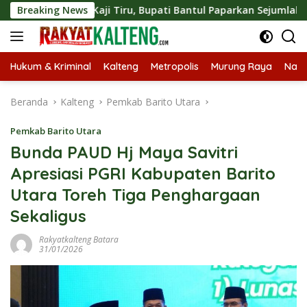
Langsung
ngkan Kaji Tiru, Bupati Bantul Paparkan Sejumlah Program Un
Breaking News
ke
konten
Hukum & Kriminal
Kalteng
Metropolis
Murung Raya
Nasi
Beranda
Kalteng
Pemkab Barito Utara
Pemkab Barito Utara
Bunda PAUD Hj Maya Savitri
Apresiasi PGRI Kabupaten Barito
Utara Toreh Tiga Penghargaan
Sekaligus
Rakyatkalteng Batara
31/01/2026