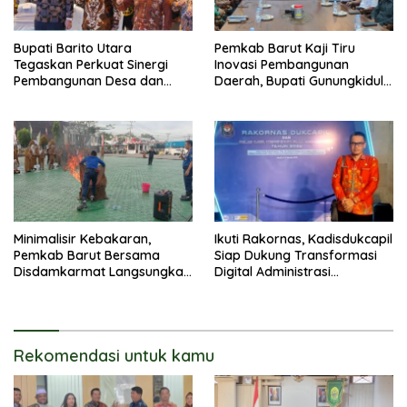
Bupati Barito Utara
Pemkab Barut Kaji Tiru
Tegaskan Perkuat Sinergi
Inovasi Pembangunan
Pembangunan Desa dan
Daerah, Bupati Gunungkidul
Kelurahan Serta Kesiapan
Paparkan Hal Utama Dalam
Hadapi Potensi Karhutla
Dukung Ketahanan Pangan
Lokal dan Pelestarian
Lingkungan
Minimalisir Kebakaran,
Ikuti Rakornas, Kadisdukcapil
Pemkab Barut Bersama
Siap Dukung Transformasi
Disdamkarmat Langsungkan
Digital Administrasi
Edukasi Penggunaan
Penduduk
Keselamatan Gas LPG
Rekomendasi untuk kamu