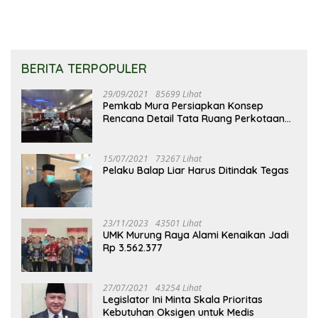
BERITA TERPOPULER
29/09/2021
85699 Lihat
Pemkab Mura Persiapkan Konsep
Rencana Detail Tata Ruang Perkotaan
Puruk Cahu
15/07/2021
73267 Lihat
Pelaku Balap Liar Harus Ditindak Tegas
23/11/2023
43501 Lihat
UMK Murung Raya Alami Kenaikan Jadi
Rp 3.562.377
27/07/2021
43254 Lihat
Legislator Ini Minta Skala Prioritas
Kebutuhan Oksigen untuk Medis