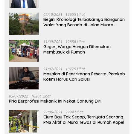
02/10/2021
16655 Lihat
Begini Kronologi Terbakarnya Bangunan
Walet Yang Berada di Jalan Muara
Tuhup
11/09/2021
12850 Lihat
Geger, Warga Hungan Ditemukan
Membusuk di Rumah
21/07/2021
10775 Lihat
Masalah di Penerimaan Peserta, Pemkab
Kotim Harus Cari Solusi
05/07/2022
10304 Lihat
Pria Berprofesi Mekanik Ini Nekat Gantung Diri
29/06/2021
9994 Lihat
Cium Bau Tak Sedap, Ternyata Seorang
PNS Aktif di Mura Tewas di Rumah Kopel