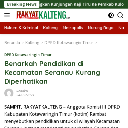
Langsung
 Langsungkan Kunjungan Kaji Tiru Ke Pemkab Kulon Progo
Breaking News
ke
konten
Hukum & Kriminal
Kalteng
Metropolis
Murung Raya
Nasi
Beranda
Kalteng
DPRD Kotawaringin Timur
DPRD Kotawaringin Timur
Benarkah Pendidikan di
Kecamatan Seranau Kurang
Diperhatikan
Redaksi
24/03/2021
SAMPIT, RAKYATKALTENG
– Anggota Komisi III DPRD
Kabupaten Kotawaringin Timur (kotim) Rambat
menyebutkan pendidikan untuk di wilayah Kecamatan