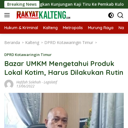
Langsung
angsungkan Kunjungan Kaji Tiru Ke Pemkab Kulon Progo
Breaking News
ke
konten
Hukum & Kriminal
Kalteng
Metropolis
Murung Raya
Nasi
Beranda
Kalteng
DPRD Kotawaringin Timur
DPRD Kotawaringin Timur
Bazar UMKM Mengetahui Produk
Lokal Kotim, Harus Dilakukan Rutin
Hafifah Solehah
-
Legislatif
13/06/2022