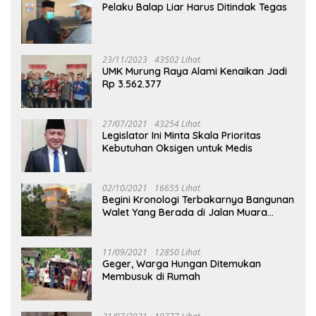
Pelaku Balap Liar Harus Ditindak Tegas
23/11/2023
43502 Lihat
UMK Murung Raya Alami Kenaikan Jadi
Rp 3.562.377
27/07/2021
43254 Lihat
Legislator Ini Minta Skala Prioritas
Kebutuhan Oksigen untuk Medis
02/10/2021
16655 Lihat
Begini Kronologi Terbakarnya Bangunan
Walet Yang Berada di Jalan Muara
Tuhup
11/09/2021
12850 Lihat
Geger, Warga Hungan Ditemukan
Membusuk di Rumah