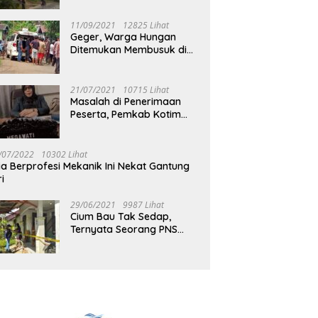
Jalan Muara Tuhup
11/09/2021
12825 Lihat
Geger, Warga Hungan
Ditemukan Membusuk di
Rumah
21/07/2021
10715 Lihat
Masalah di Penerimaan
Peserta, Pemkab Kotim
Harus Cari Solusi
/07/2022
10302 Lihat
ia Berprofesi Mekanik Ini Nekat Gantung
ri
29/06/2021
9987 Lihat
Cium Bau Tak Sedap,
Ternyata Seorang PNS
Aktif di Mura Tewas di
Rumah Kopel