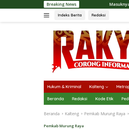
Langsung
Breaking News
Masuknya Musim Kemarau PT Pada I
ke
konten
Indeks Berita
Redaksi
Hukum & Kriminal
Kalteng
Metrop
Beranda
Redaksi
Kode Etik
Ped
Beranda
Kalteng
Pemkab Murung Raya
Pemkab Murung Raya