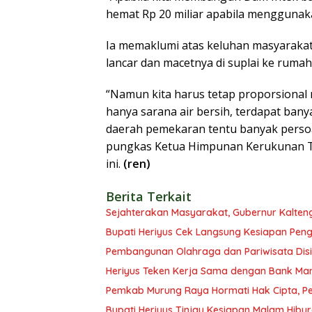
hemat Rp 20 miliar apabila menggunaka
Ia memaklumi atas keluhan masyarakat 
lancar dan macetnya di suplai ke rumah
“Namun kita harus tetap proporsional 
hanya sarana air bersih, terdapat bany
daerah pemekaran tentu banyak persoa
pungkas Ketua Himpunan Kerukunan Ta
ini.
(ren)
Berita Terkait
Sejahterakan Masyarakat, Gubernur Kalten
Bupati Heriyus Cek Langsung Kesiapan Pe
Pembangunan Olahraga dan Pariwisata Disi
Heriyus Teken Kerja Sama dengan Bank Man
Pemkab Murung Raya Hormati Hak Cipta, Pen
Bupati Heriyus Tinjau Kesiapan Malam Hibu