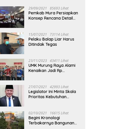
29/09/2021
85693 Lihat
Pemkab Mura Persiapkan
Konsep Rencana Detail
Tata Ruang Perkotaan
Puruk Cahu
15/07/2021
73114 Lihat
Pelaku Balap Liar Harus
Ditindak Tegas
23/11/2023
43411 Lihat
UMK Murung Raya Alami
Kenaikan Jadi Rp
3.562.377
27/07/2021
42993 Lihat
Legislator Ini Minta Skala
Prioritas Kebutuhan
Oksigen untuk Medis
02/10/2021
16615 Lihat
Begini Kronologi
Terbakarnya Bangunan
Walet Yang Berada di