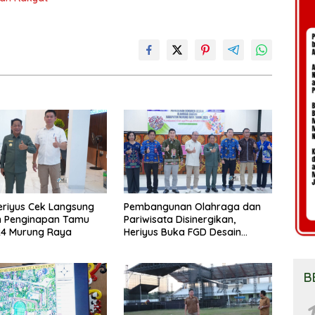
eriyus Cek Langsung
Pembangunan Olahraga dan
n Penginapan Tamu
Pariwisata Disinergikan,
24 Murung Raya
Heriyus Buka FGD Desain
Olahraga Daerah
B
1