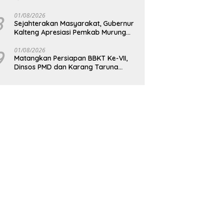
Bagikan Paket Sembako Kepada
Masyarakat
8
01/08/2026
Sejahterakan Masyarakat, Gubernur
Kalteng Apresiasi Pemkab Murung
Raya
9
01/08/2026
Matangkan Persiapan BBKT Ke-VII,
Dinsos PMD dan Karang Taruna
Barito Utara Langsungkan Rapat
Koordinasi