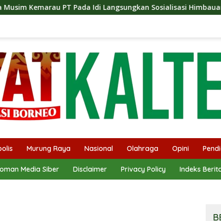
di Langsungkan Sosialisasi Himbauan Karhutla
Satre
olis
Murung Raya
Nasional
Olahraga
Opini
Pendi
oman Media Siber
Disclaimer
Privacy Policy
Indeks Berit
B