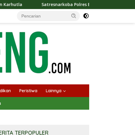
snarkoba Polres Barut Berhasil Amankan Seorang Pria Siap Edar
dikan
Peristiwa
Lainnya
a
ERITA TERPOPULER