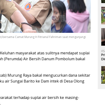
n) bersama Camat Murung H Fitrianul Fahriman saat mengunjungi
05
 Keluhan masyarakat atas sulitnya mendapat suplai
Pr
rah (Perumda) Air Bersih Danum Pombolum bakal
Di
kab) Murung Raya bakal mengucurkan dana sekitar
ku air Sungai Barito ke Dam intek di Desa Olong
arakat terhadap suplai air bersih ke masing-
.