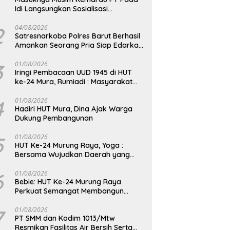
Idi Langsungkan Sosialisasi
Himbauan Karhutla
2
04/08/2026
Satresnarkoba Polres Barut Berhasil
Amankan Seorang Pria Siap Edarkan
Narkotika Jenis Sabu Seberat 5,05
Gram
3
01/08/2026
Iringi Pembacaan UUD 1945 di HUT
ke-24 Mura, Rumiadi : Masyarakat
Punya Andil Wujudkan Pembangunan
yang Lebih Besar
4
01/08/2026
Hadiri HUT Mura, Dina Ajak Warga
Dukung Pembangunan
5
01/08/2026
HUT Ke-24 Murung Raya, Yoga :
Bersama Wujudkan Daerah yang
Berdaya Saing
6
01/08/2026
Bebie: HUT Ke-24 Murung Raya
Perkuat Semangat Membangun
Berkelanjutan
7
01/08/2026
PT SMM dan Kodim 1013/Mtw
Resmikan Fasilitas Air Bersih Serta