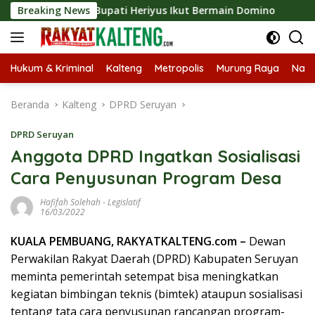
Langsung
xpo 2026, Bupati Heriyus Ikut Bermain Domino
Breaking News
Tekan 
ke
konten
Hukum & Kriminal
Kalteng
Metropolis
Murung Raya
Nasi
Beranda
Kalteng
DPRD Seruyan
DPRD Seruyan
Anggota DPRD Ingatkan Sosialisasi
Cara Penyusunan Program Desa
Hafifah Solehah
-
Legislatif
16/03/2022
KUALA PEMBUANG, RAKYATKALTENG.com –
Dewan
Perwakilan Rakyat Daerah (DPRD) Kabupaten Seruyan
meminta pemerintah setempat bisa meningkatkan
kegiatan bimbingan teknis (bimtek) ataupun sosialisasi
tentang tata cara penyusunan rancangan program-