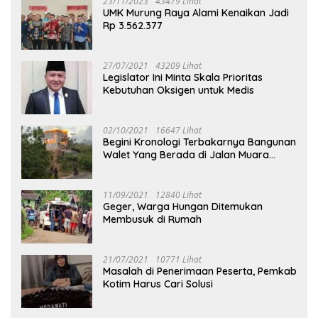
23/11/2023
43479 Lihat
UMK Murung Raya Alami Kenaikan Jadi
Rp 3.562.377
27/07/2021
43209 Lihat
Legislator Ini Minta Skala Prioritas
Kebutuhan Oksigen untuk Medis
02/10/2021
16647 Lihat
Begini Kronologi Terbakarnya Bangunan
Walet Yang Berada di Jalan Muara
Tuhup
11/09/2021
12840 Lihat
Geger, Warga Hungan Ditemukan
Membusuk di Rumah
21/07/2021
10771 Lihat
Masalah di Penerimaan Peserta, Pemkab
Kotim Harus Cari Solusi