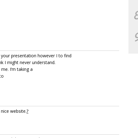
 your presentation however I to find
ink I might never understand.
 me. I’m taking a
to
 nice website.
?