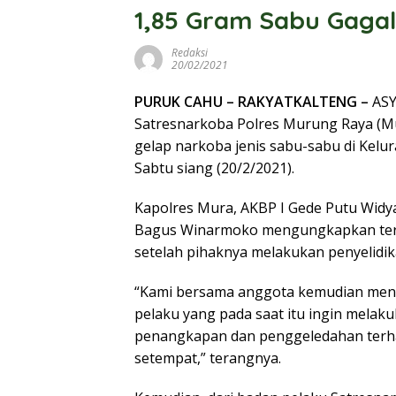
1,85 Gram Sabu Gagal
Redaksi
20/02/2021
PURUK CAHU – RAKYATKALTENG –
ASY 
Satresnarkoba Polres Murung Raya (M
gelap narkoba jenis sabu-sabu di Ke
Sabtu siang (20/2/2021).
Kapolres Mura, AKBP I Gede Putu Widya
Bagus Winarmoko mengungkapkan ters
setelah pihaknya melakukan penyelidi
“Kami bersama anggota kemudian mencu
pelaku yang pada saat itu ingin melak
penangkapan dan penggeledahan terha
setempat,” terangnya.