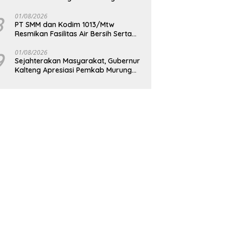
Berkelanjutan
8
01/08/2026
PT SMM dan Kodim 1013/Mtw
Resmikan Fasilitas Air Bersih Serta
Bagikan Paket Sembako Kepada
Masyarakat
9
01/08/2026
Sejahterakan Masyarakat, Gubernur
Kalteng Apresiasi Pemkab Murung
Raya