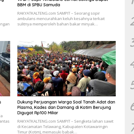
BBM di SPBU Samuda
RAKYATKALTENG.com SAMPIT – Seorang sopir
ambulans mencurahkan keluh kesahnya terkait
engan
sulitnya memperoleh bahan bakar minyak…
s
Dukung Perjuangan Warga Soal Tanah Adat dan
Plasma, Kades dan Damang di Kotim Berujung
Digugat Rp100 Miliar
ra
antas
RAKYATKALTENG.com SAMPIT – Sengketa lahan sawit
di Kecamatan Telawang, Kabupaten Kotawaringin
Timur (Kotim), memasuki babak…