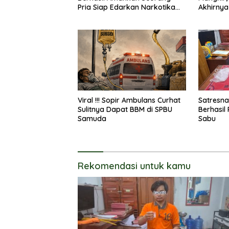
Pria Siap Edarkan Narkotika
Akhirnya
Jenis Sabu Seberat 5,05 Gram
Sampit
Viral !!! Sopir Ambulans Curhat
Satresna
Sulitnya Dapat BBM di SPBU
Berhasil
Samuda
Sabu
Rekomendasi untuk kamu