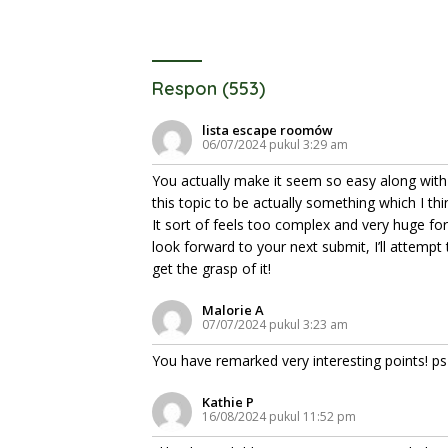
Respon (553)
lista escape roomów
06/07/2024 pukul 3:29 am
You actually make it seem so easy along with
this topic to be actually something which I th
It sort of feels too complex and very huge for
look forward to your next submit, I’ll attempt 
get the grasp of it!
Malorie A
07/07/2024 pukul 3:23 am
You have remarked very interesting points! ps
Kathie P
16/08/2024 pukul 11:52 pm