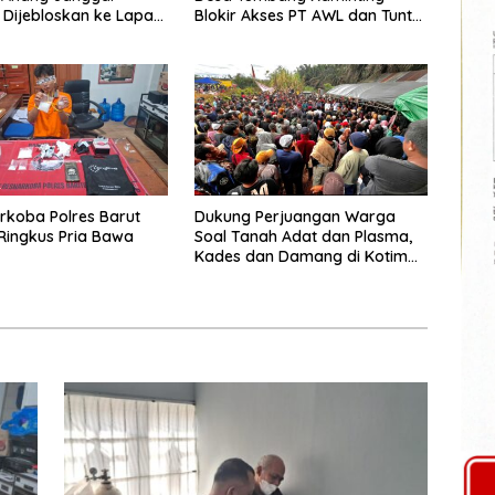
 Dijebloskan ke Lapas
Blokir Akses PT AWL dan Tuntut
Pembebasan
rkoba Polres Barut
Dukung Perjuangan Warga
 Ringkus Pria Bawa
Soal Tanah Adat dan Plasma,
Kades dan Damang di Kotim
Berujung Digugat Rp100 Miliar