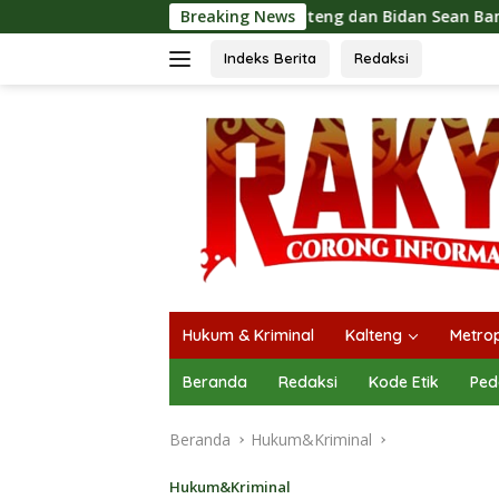
Langsung
SMSI Kalteng dan Bidan Sean Bangun Kolaborasi Strategi
Breaking News
ke
konten
Indeks Berita
Redaksi
Hukum & Kriminal
Kalteng
Metrop
Beranda
Redaksi
Kode Etik
Ped
Beranda
Hukum&Kriminal
Hukum&Kriminal