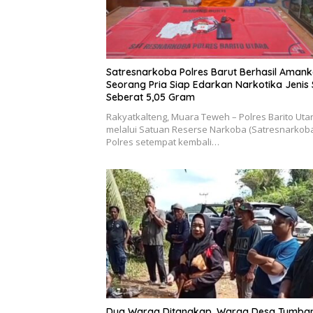
Satresnarkoba Polres Barut Berhasil Aman
Seorang Pria Siap Edarkan Narkotika Jenis
Seberat 5,05 Gram
Rakyatkalteng, Muara Teweh – Polres Barito Uta
melalui Satuan Reserse Narkoba (Satresnarkob
Polres setempat kembali…
Dua Warga Ditangkap, Warga Desa Tumba