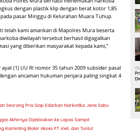
arkoba Polres Mura berhasil menemukan narkoba
ngkus dengan plastik klip dengan berat kotor 1,85
 pada pasar Minggu di Kelurahan Muara Tuhup.
kti telah kami amankan di Mapolres Mura beserta
arkoba diwilayah tersebut berhasil digagalkan
rmasi yang diberikan masyarakat kepada kami,”
ayat (1) UU RI nomor 35 tahun 2009 subsider pasal
05
Pr
a dengan ancaman hukuman penjara paling singkat 4
Di
an Seorang Pria Siap Edarkan Narkotika Jenis Sabu
ggai Akhirnya Dijebloskan ke Lapas Sampit
 Kaminting Blokir Akses PT AWL dan Tuntut