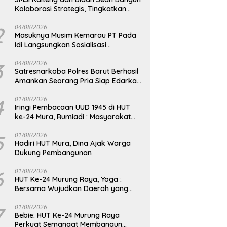
Kolaborasi Strategis, Tingkatkan
Edukasi Publik tentang Peran DPD RI
2
04/08/2026
Masuknya Musim Kemarau PT Pada
Idi Langsungkan Sosialisasi
Himbauan Karhutla
3
04/08/2026
Satresnarkoba Polres Barut Berhasil
Amankan Seorang Pria Siap Edarkan
Narkotika Jenis Sabu Seberat 5,05
Gram
4
01/08/2026
Iringi Pembacaan UUD 1945 di HUT
ke-24 Mura, Rumiadi : Masyarakat
Punya Andil Wujudkan Pembangunan
yang Lebih Besar
5
01/08/2026
Hadiri HUT Mura, Dina Ajak Warga
Dukung Pembangunan
6
01/08/2026
HUT Ke-24 Murung Raya, Yoga :
Bersama Wujudkan Daerah yang
Berdaya Saing
7
01/08/2026
Bebie: HUT Ke-24 Murung Raya
Perkuat Semangat Membangun