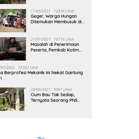
Jalan Muara Tuhup
11/09/2021
12830 Lihat
Geger, Warga Hungan
Ditemukan Membusuk di
Rumah
21/07/2021
10719 Lihat
Masalah di Penerimaan
Peserta, Pemkab Kotim
Harus Cari Solusi
/07/2022
10302 Lihat
ia Berprofesi Mekanik Ini Nekat Gantung
ri
29/06/2021
9991 Lihat
Cium Bau Tak Sedap,
Ternyata Seorang PNS
Aktif di Mura Tewas di
Rumah Kopel