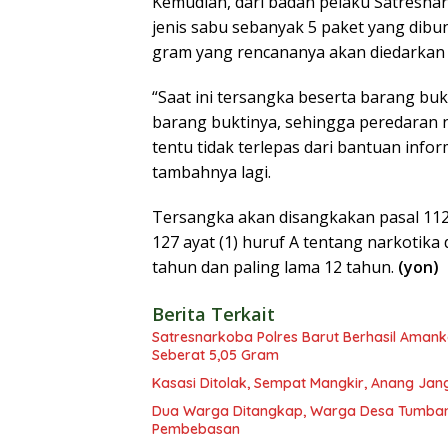
Kemudian, dari badan pelaku Satresn
jenis sabu sebanyak 5 paket yang dibu
gram yang rencananya akan diedarkan
“Saat ini tersangka beserta barang bu
barang buktinya, sehingga peredaran n
tentu tidak terlepas dari bantuan info
tambahnya lagi.
Tersangka akan disangkakan pasal 112 
127 ayat (1) huruf A tentang narkotik
tahun dan paling lama 12 tahun.
(yon)
Berita Terkait
Satresnarkoba Polres Barut Berhasil Amank
Seberat 5,05 Gram
Kasasi Ditolak, Sempat Mangkir, Anang Jan
Dua Warga Ditangkap, Warga Desa Tumbang
Pembebasan