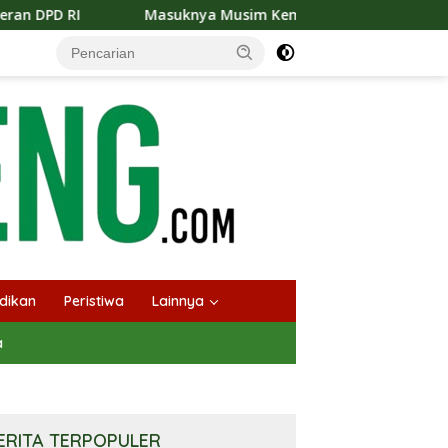
uknya Musim Kemarau PT Pada Idi Langsungkan Sosialisasi H
dikan
Peristiwa
Lainnya
a
ERITA TERPOPULER