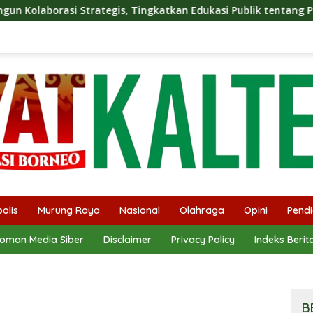
s, Tingkatkan Edukasi Publik tentang Peran DPD RI
Mas
olis
Murung Raya
Nasional
Olahraga
Opini
Pendi
oman Media Siber
Disclaimer
Privacy Policy
Indeks Berit
B