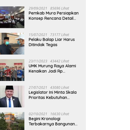
29/09/2021
85696 Lihat
Pemkab Mura Persiapkan
Konsep Rencana Detail
Tata Ruang Perkotaan
Puruk Cahu
15/07/2021
73177 Lihat
Pelaku Balap Liar Harus
Ditindak Tegas
23/11/2023
43442 Lihat
UMK Murung Raya Alami
Kenaikan Jadi Rp
3.562.377
27/07/2021
43080 Lihat
Legislator Ini Minta Skala
Prioritas Kebutuhan
Oksigen untuk Medis
02/10/2021
16630 Lihat
Begini Kronologi
Terbakarnya Bangunan
Walet Yang Berada di