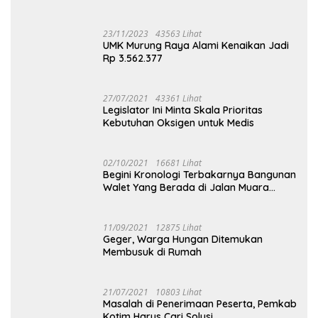
23/11/2023
43563 Lihat
UMK Murung Raya Alami Kenaikan Jadi
Rp 3.562.377
27/07/2021
43361 Lihat
Legislator Ini Minta Skala Prioritas
Kebutuhan Oksigen untuk Medis
02/10/2021
16681 Lihat
Begini Kronologi Terbakarnya Bangunan
Walet Yang Berada di Jalan Muara
Tuhup
11/09/2021
12875 Lihat
Geger, Warga Hungan Ditemukan
Membusuk di Rumah
21/07/2021
10803 Lihat
Masalah di Penerimaan Peserta, Pemkab
Kotim Harus Cari Solusi