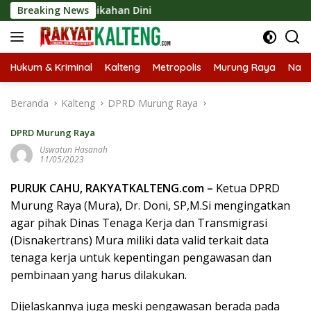
Langsung
kat Cegah Pernikahan Dini
Breaking News
ke
konten
Hukum & Kriminal
Kalteng
Metropolis
Murung Raya
Nasi
Beranda
Kalteng
DPRD Murung Raya
DPRD Murung Raya
Uswatun Hasanah
11/05/2023
PURUK CAHU, RAKYATKALTENG.com –
Ketua DPRD
Murung Raya (Mura), Dr. Doni, SP,M.Si mengingatkan
agar pihak Dinas Tenaga Kerja dan Transmigrasi
(Disnakertrans) Mura miliki data valid terkait data
tenaga kerja untuk kepentingan pengawasan dan
pembinaan yang harus dilakukan.
Dijelaskannya juga meski pengawasan berada pada