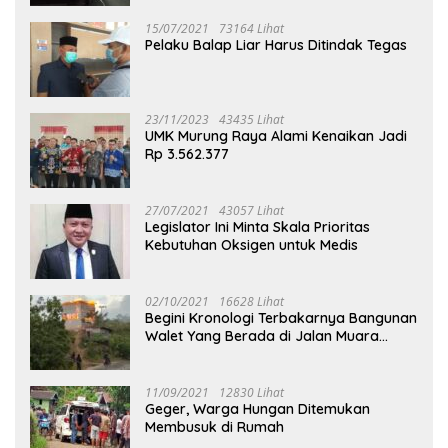
15/07/2021
73164 Lihat
Pelaku Balap Liar Harus Ditindak Tegas
23/11/2023
43435 Lihat
UMK Murung Raya Alami Kenaikan Jadi
Rp 3.562.377
27/07/2021
43057 Lihat
Legislator Ini Minta Skala Prioritas
Kebutuhan Oksigen untuk Medis
02/10/2021
16628 Lihat
Begini Kronologi Terbakarnya Bangunan
Walet Yang Berada di Jalan Muara
Tuhup
11/09/2021
12830 Lihat
Geger, Warga Hungan Ditemukan
Membusuk di Rumah