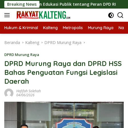
Langsung
katkan Edukasi Publik tentang Peran DPD RI
Breaking News
Masuknya 
ke
konten
Hukum & Kriminal
Kalteng
Metropolis
Murung Raya
Nasi
Beranda
Kalteng
DPRD Murung Raya
DPRD Murung Raya
DPRD Murung Raya dan DPRD HSS
Bahas Penguatan Fungsi Legislasi
Daerah
Hafifah Solehah
04/06/2026