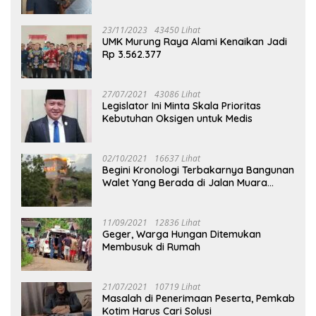
23/11/2023
43450 Lihat
UMK Murung Raya Alami Kenaikan Jadi
Rp 3.562.377
27/07/2021
43086 Lihat
Legislator Ini Minta Skala Prioritas
Kebutuhan Oksigen untuk Medis
02/10/2021
16637 Lihat
Begini Kronologi Terbakarnya Bangunan
Walet Yang Berada di Jalan Muara
Tuhup
11/09/2021
12836 Lihat
Geger, Warga Hungan Ditemukan
Membusuk di Rumah
21/07/2021
10719 Lihat
Masalah di Penerimaan Peserta, Pemkab
Kotim Harus Cari Solusi