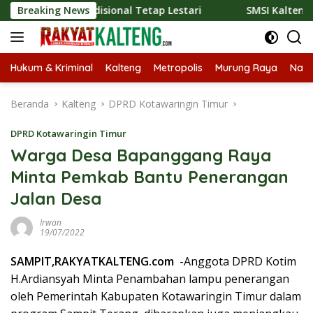
Langsung
r Tradisional Tetap Lestari
Breaking News
SMSI Kalteng dan Bidan Sea
ke
konten
Hukum & Kriminal
Kalteng
Metropolis
Murung Raya
Nasi
Beranda
Kalteng
DPRD Kotawaringin Timur
DPRD Kotawaringin Timur
Warga Desa Bapanggang Raya
Minta Pemkab Bantu Penerangan
Jalan Desa
Irwan
19/07/2022
SAMPIT,RAKYATKALTENG.com
-Anggota DPRD Kotim
H.Ardiansyah Minta Penambahan lampu penerangan
oleh Pemerintah Kabupaten Kotawaringin Timur dalam