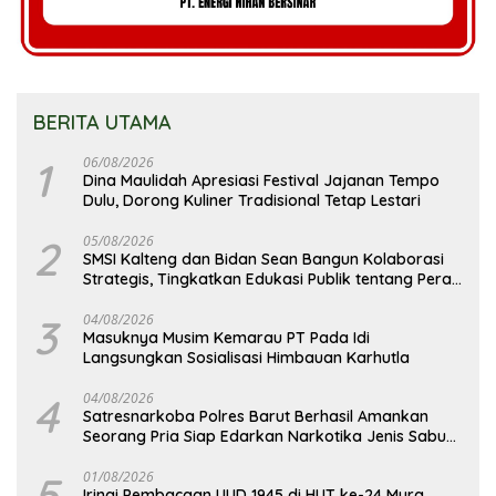
BERITA UTAMA
1
06/08/2026
Dina Maulidah Apresiasi Festival Jajanan Tempo
Dulu, Dorong Kuliner Tradisional Tetap Lestari
2
05/08/2026
SMSI Kalteng dan Bidan Sean Bangun Kolaborasi
Strategis, Tingkatkan Edukasi Publik tentang Peran
DPD RI
3
04/08/2026
Masuknya Musim Kemarau PT Pada Idi
Langsungkan Sosialisasi Himbauan Karhutla
4
04/08/2026
Satresnarkoba Polres Barut Berhasil Amankan
Seorang Pria Siap Edarkan Narkotika Jenis Sabu
Seberat 5,05 Gram
5
01/08/2026
Iringi Pembacaan UUD 1945 di HUT ke-24 Mura,