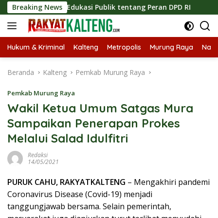
Langsung
gkatkan Edukasi Publik tentang Peran DPD RI
Breaking News
Masuknya
ke
konten
Hukum & Kriminal
Kalteng
Metropolis
Murung Raya
Nasi
Beranda
Kalteng
Pemkab Murung Raya
Pemkab Murung Raya
Wakil Ketua Umum Satgas Mura
Sampaikan Penerapan Prokes
Melalui Salad Idulfitri
Redaksi
14/05/2021
PURUK CAHU, RAKYATKALTENG
– Mengakhiri pandemi
Coronavirus Disease (Covid-19) menjadi
tanggungjawab bersama. Selain pemerintah,