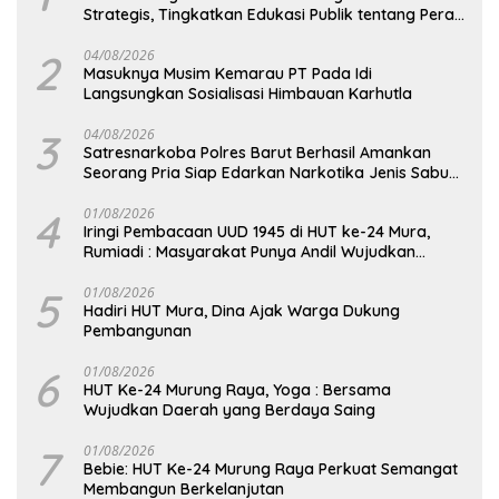
Strategis, Tingkatkan Edukasi Publik tentang Peran
DPD RI
2
04/08/2026
Masuknya Musim Kemarau PT Pada Idi
Langsungkan Sosialisasi Himbauan Karhutla
3
04/08/2026
Satresnarkoba Polres Barut Berhasil Amankan
Seorang Pria Siap Edarkan Narkotika Jenis Sabu
Seberat 5,05 Gram
4
01/08/2026
Iringi Pembacaan UUD 1945 di HUT ke-24 Mura,
Rumiadi : Masyarakat Punya Andil Wujudkan
Pembangunan yang Lebih Besar
5
01/08/2026
Hadiri HUT Mura, Dina Ajak Warga Dukung
Pembangunan
6
01/08/2026
HUT Ke-24 Murung Raya, Yoga : Bersama
Wujudkan Daerah yang Berdaya Saing
7
01/08/2026
Bebie: HUT Ke-24 Murung Raya Perkuat Semangat
Membangun Berkelanjutan