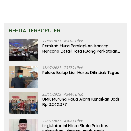
BERITA TERPOPULER
29/09/2021
85696 Lihat
Pemkab Mura Persiapkan Konsep
Rencana Detail Tata Ruang Perkotaan
Puruk Cahu
15/07/2021
73179 Lihat
Pelaku Balap Liar Harus Ditindak Tegas
23/11/2023
43446 Lihat
UMK Murung Raya Alami Kenaikan Jadi
Rp 3.562.377
27/07/2021
43085 Lihat
Legislator Ini Minta Skala Prioritas
Kebutuhan Oksigen untuk Medis