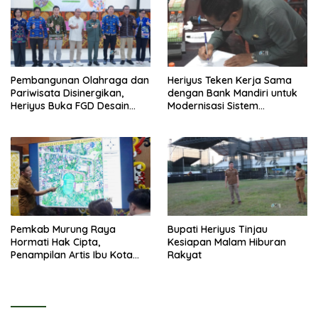
Pembangunan Olahraga dan
Heriyus Teken Kerja Sama
Pariwisata Disinergikan,
dengan Bank Mandiri untuk
Heriyus Buka FGD Desain
Modernisasi Sistem
Olahraga Daerah
Pembayaran Pajak Daerah
Pemkab Murung Raya
Bupati Heriyus Tinjau
Hormati Hak Cipta,
Kesiapan Malam Hiburan
Penampilan Artis Ibu Kota
Rakyat
Tidak Disiarkan Secara
Langsung