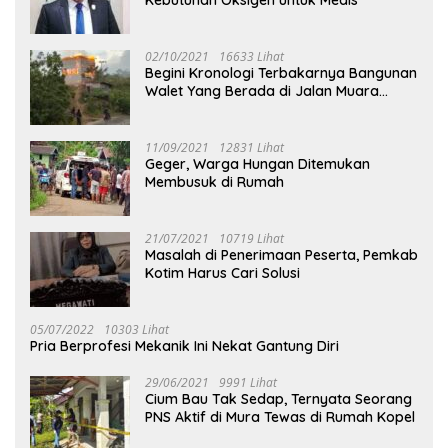
02/10/2021
16633 Lihat
Begini Kronologi Terbakarnya Bangunan
Walet Yang Berada di Jalan Muara
Tuhup
11/09/2021
12831 Lihat
Geger, Warga Hungan Ditemukan
Membusuk di Rumah
21/07/2021
10719 Lihat
Masalah di Penerimaan Peserta, Pemkab
Kotim Harus Cari Solusi
05/07/2022
10303 Lihat
Pria Berprofesi Mekanik Ini Nekat Gantung Diri
29/06/2021
9991 Lihat
Cium Bau Tak Sedap, Ternyata Seorang
PNS Aktif di Mura Tewas di Rumah Kopel