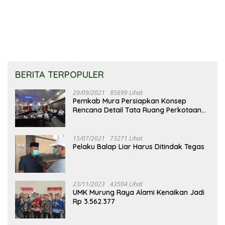
Merupakan Keberhasilan
Pembangunan
BERITA TERPOPULER
29/09/2021
85699 Lihat
Pemkab Mura Persiapkan Konsep
Rencana Detail Tata Ruang Perkotaan
Puruk Cahu
15/07/2021
73271 Lihat
Pelaku Balap Liar Harus Ditindak Tegas
23/11/2023
43504 Lihat
UMK Murung Raya Alami Kenaikan Jadi
Rp 3.562.377