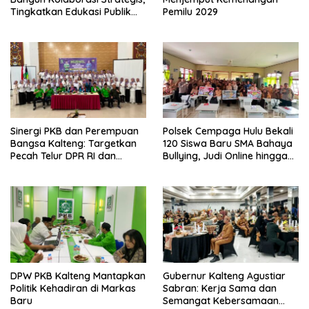
Tingkatkan Edukasi Publik
Pemilu 2029
tentang Peran DPD RI
Sinergi PKB dan Perempuan
Polsek Cempaga Hulu Bekali
Bangsa Kalteng: Targetkan
120 Siswa Baru SMA Bahaya
Pecah Telur DPR RI dan
Bullying, Judi Online hingga
Kuasai Legislatif 2029
Narkoba
DPW PKB Kalteng Mantapkan
Gubernur Kalteng Agustiar
Politik Kehadiran di Markas
Sabran: Kerja Sama dan
Baru
Semangat Kebersamaan