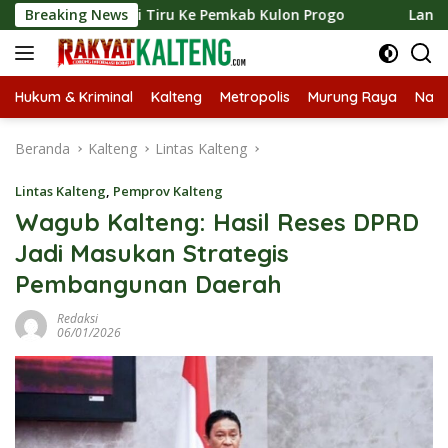
Langsung
n Kaji Tiru Ke Pemkab Kulon Progo
Breaking News
Langsungkan Kaji 
ke
konten
Hukum & Kriminal
Kalteng
Metropolis
Murung Raya
Nasi
Beranda
Kalteng
Lintas Kalteng
Lintas Kalteng
,
Pemprov Kalteng
Wagub Kalteng: Hasil Reses DPRD
Jadi Masukan Strategis
Pembangunan Daerah
Redaksi
06/01/2026