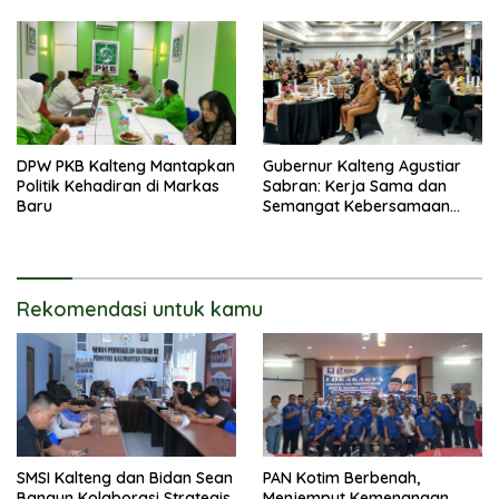
DPW PKB Kalteng Mantapkan
Gubernur Kalteng Agustiar
Politik Kehadiran di Markas
Sabran: Kerja Sama dan
Baru
Semangat Kebersamaan
Merupakan Keberhasilan
Pembangunan
Rekomendasi untuk kamu
SMSI Kalteng dan Bidan Sean
PAN Kotim Berbenah,
Bangun Kolaborasi Strategis,
Menjemput Kemenangan