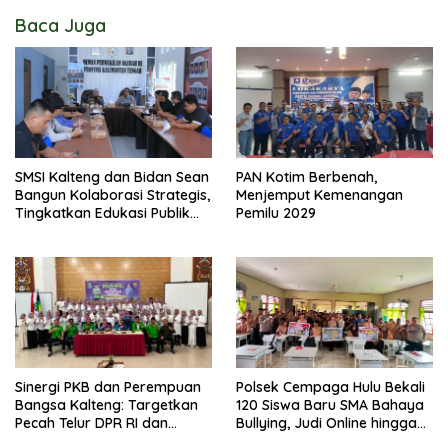
Baca Juga
SMSI Kalteng dan Bidan Sean
PAN Kotim Berbenah,
Bangun Kolaborasi Strategis,
Menjemput Kemenangan
Tingkatkan Edukasi Publik
Pemilu 2029
tentang Peran DPD RI
Sinergi PKB dan Perempuan
Polsek Cempaga Hulu Bekali
Bangsa Kalteng: Targetkan
120 Siswa Baru SMA Bahaya
Pecah Telur DPR RI dan
Bullying, Judi Online hingga
Kuasai Legislatif 2029
Narkoba