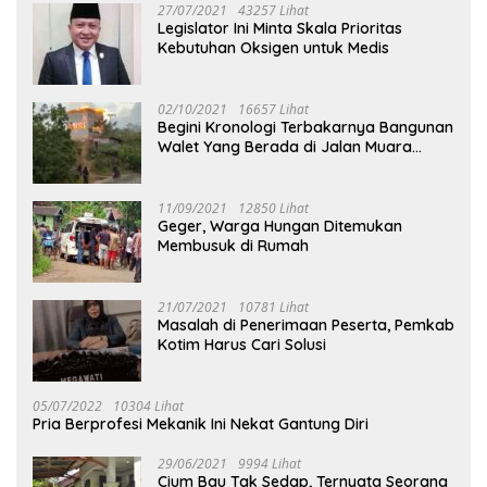
27/07/2021
43257 Lihat
Legislator Ini Minta Skala Prioritas
Kebutuhan Oksigen untuk Medis
02/10/2021
16657 Lihat
Begini Kronologi Terbakarnya Bangunan
Walet Yang Berada di Jalan Muara
Tuhup
11/09/2021
12850 Lihat
Geger, Warga Hungan Ditemukan
Membusuk di Rumah
21/07/2021
10781 Lihat
Masalah di Penerimaan Peserta, Pemkab
Kotim Harus Cari Solusi
05/07/2022
10304 Lihat
Pria Berprofesi Mekanik Ini Nekat Gantung Diri
29/06/2021
9994 Lihat
Cium Bau Tak Sedap, Ternyata Seorang