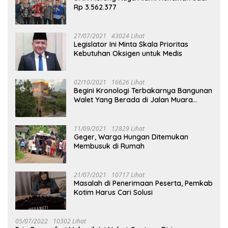
Rp 3.562.377
27/07/2021
43024 Lihat
Legislator Ini Minta Skala Prioritas
Kebutuhan Oksigen untuk Medis
02/10/2021
16626 Lihat
Begini Kronologi Terbakarnya Bangunan
Walet Yang Berada di Jalan Muara
Tuhup
11/09/2021
12829 Lihat
Geger, Warga Hungan Ditemukan
Membusuk di Rumah
21/07/2021
10717 Lihat
Masalah di Penerimaan Peserta, Pemkab
Kotim Harus Cari Solusi
05/07/2022
10302 Lihat