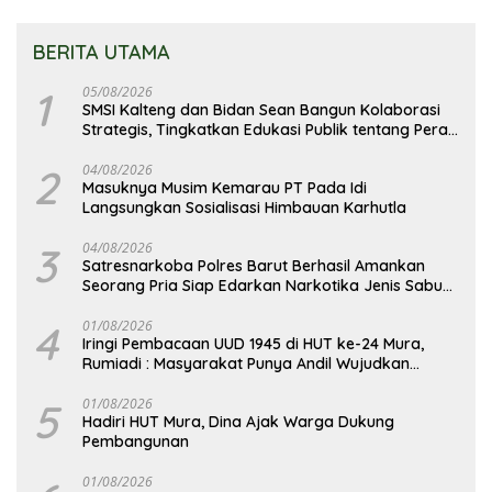
BERITA UTAMA
1
05/08/2026
SMSI Kalteng dan Bidan Sean Bangun Kolaborasi
Strategis, Tingkatkan Edukasi Publik tentang Peran
DPD RI
2
04/08/2026
Masuknya Musim Kemarau PT Pada Idi
Langsungkan Sosialisasi Himbauan Karhutla
3
04/08/2026
Satresnarkoba Polres Barut Berhasil Amankan
Seorang Pria Siap Edarkan Narkotika Jenis Sabu
Seberat 5,05 Gram
4
01/08/2026
Iringi Pembacaan UUD 1945 di HUT ke-24 Mura,
Rumiadi : Masyarakat Punya Andil Wujudkan
Pembangunan yang Lebih Besar
5
01/08/2026
Hadiri HUT Mura, Dina Ajak Warga Dukung
Pembangunan
01/08/2026