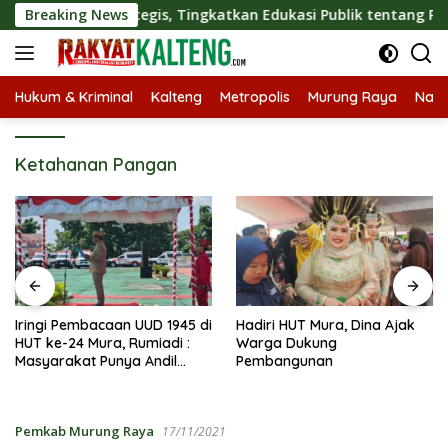
Langsung
borasi Strategis, Tingkatkan Edukasi Publik tentang Peran DPD
Breaking News
ke
konten
Hukum & Kriminal
Kalteng
Metropolis
Murung Raya
Nasi
Ketahanan Pangan
Iringi Pembacaan UUD 1945 di
Hadiri HUT Mura, Dina Ajak
HUT ke-24 Mura, Rumiadi :
Warga Dukung
Masyarakat Punya Andil
Pembangunan
Wujudkan Pembangunan
yang Lebih Besar
Pemkab Murung Raya
17/11/2021