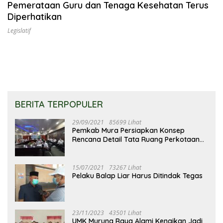
Pemerataan Guru dan Tenaga Kesehatan Terus
Diperhatikan
Legislatif
BERITA TERPOPULER
29/09/2021
85699 Lihat
Pemkab Mura Persiapkan Konsep
Rencana Detail Tata Ruang Perkotaan
Puruk Cahu
15/07/2021
73267 Lihat
Pelaku Balap Liar Harus Ditindak Tegas
23/11/2023
43501 Lihat
UMK Murung Raya Alami Kenaikan Jadi