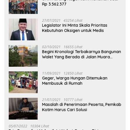
Rp 3.562.377
27/07/2021
43254 Lihat
Legislator Ini Minta Skala Prioritas
Kebutuhan Oksigen untuk Medis
02/10/2021
16655 Lihat
Begini Kronologi Terbakarnya Bangunan
Walet Yang Berada di Jalan Muara
Tuhup
11/09/2021
12850 Lihat
Geger, Warga Hungan Ditemukan
Membusuk di Rumah
21/07/2021
10777 Lihat
Masalah di Penerimaan Peserta, Pemkab
Kotim Harus Cari Solusi
05/07/2022
10304 Lihat