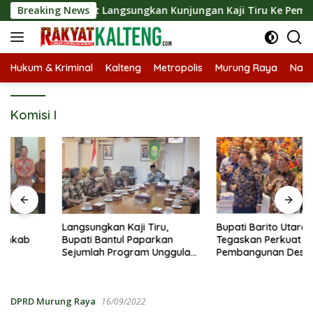
Langsung
 Pemkab Barut Langsungkan Kunjungan Kaji Tiru Ke Pemkab Kul
Breaking News
ke
konten
Hukum & Kriminal
Kalteng
Metropolis
Murung Raya
Nasi
Komisi I
Langsungkan Kaji Tiru,
Bupati Barito Utara
Bupati Bantul Paparkan
Tegaskan Perkuat Sinergi
Sejumlah Program Unggulan
Pembangunan Desa dan
Kepada Pemkab Barut
Kelurahan Serta Kesiapan
Hadapi Potensi Karhutla
DPRD Murung Raya
16/09/2022