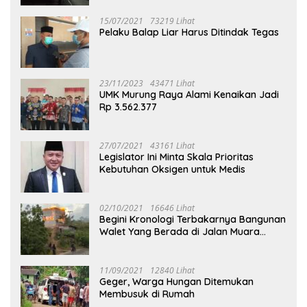
15/07/2021
73219 Lihat
Pelaku Balap Liar Harus Ditindak Tegas
23/11/2023
43471 Lihat
UMK Murung Raya Alami Kenaikan Jadi
Rp 3.562.377
27/07/2021
43161 Lihat
Legislator Ini Minta Skala Prioritas
Kebutuhan Oksigen untuk Medis
02/10/2021
16646 Lihat
Begini Kronologi Terbakarnya Bangunan
Walet Yang Berada di Jalan Muara
Tuhup
11/09/2021
12840 Lihat
Geger, Warga Hungan Ditemukan
Membusuk di Rumah