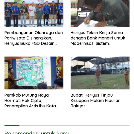
Pembangunan Olahraga dan
Heriyus Teken Kerja Sama
Pariwisata Disinergikan,
dengan Bank Mandiri untuk
Heriyus Buka FGD Desain
Modernisasi Sistem
Olahraga Daerah
Pembayaran Pajak Daerah
Pemkab Murung Raya
Bupati Heriyus Tinjau
Hormati Hak Cipta,
Kesiapan Malam Hiburan
Penampilan Artis Ibu Kota
Rakyat
Tidak Disiarkan Secara
Langsung
Rekomendasi untuk kamu