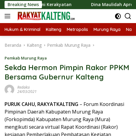
Langsung
n Ekonomi Kerakyatan
Breaking News
Dina Maulidah Apresiasi Festiva
ke
konten
Hukum & Kriminal
Kalteng
Metropolis
Murung Raya
Nasi
Beranda
Kalteng
Pemkab Murung Raya
Pemkab Murung Raya
Sekda Hermon Pimpin Rakor PPKM
Bersama Gubernur Kalteng
Redaksi
24/03/2021
PURUK CAHU, RAKYATKALTENG
– Forum Koordinasi
Pimpinan Daerah Kabupaten Murung Raya
(Forkopimda) Kabupaten Murung Raya (Mura)
mengikuti secara virtual Rapat Koordinasi (Rakor)
kesiapan Pemberlakuan Pembatasan Kegiatan