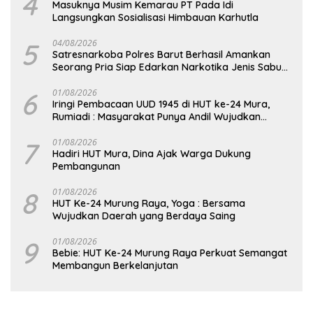
4
Masuknya Musim Kemarau PT Pada Idi
Langsungkan Sosialisasi Himbauan Karhutla
5
04/08/2026
Satresnarkoba Polres Barut Berhasil Amankan
Seorang Pria Siap Edarkan Narkotika Jenis Sabu
Seberat 5,05 Gram
6
01/08/2026
Iringi Pembacaan UUD 1945 di HUT ke-24 Mura,
Rumiadi : Masyarakat Punya Andil Wujudkan
Pembangunan yang Lebih Besar
7
01/08/2026
Hadiri HUT Mura, Dina Ajak Warga Dukung
Pembangunan
8
01/08/2026
HUT Ke-24 Murung Raya, Yoga : Bersama
Wujudkan Daerah yang Berdaya Saing
9
01/08/2026
Bebie: HUT Ke-24 Murung Raya Perkuat Semangat
Membangun Berkelanjutan