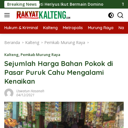
Langsung
2026, Bupati Heriyus Ikut Bermain Domino
Breaking News
Tekan Stunt
ke
konten
Hukum & Kriminal
Kalteng
Metropolis
Murung Raya
Nasi
Beranda
Kalteng
Pemkab Murung Raya
Kalteng
,
Pemkab Murung Raya
Sejumlah Harga Bahan Pokok di
Pasar Puruk Cahu Mengalami
Kenaikan
Uswatun Hasanah
04/12/2021