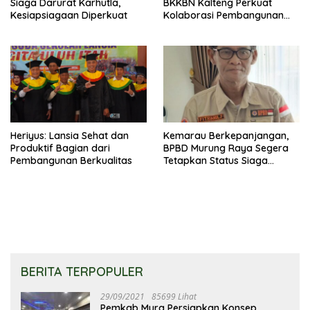
Siaga Darurat Karhutla,
BKKBN Kalteng Perkuat
Kesiapsiagaan Diperkuat
Kolaborasi Pembangunan
Keluarga
Heriyus: Lansia Sehat dan
Kemarau Berkepanjangan,
Produktif Bagian dari
BPBD Murung Raya Segera
Pembangunan Berkualitas
Tetapkan Status Siaga
Karhutla
BERITA TERPOPULER
29/09/2021
85699 Lihat
Pemkab Mura Persiapkan Konsep