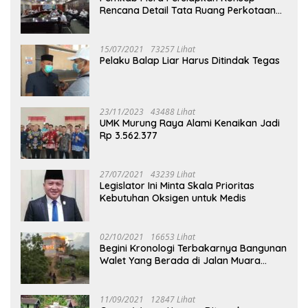
Rencana Detail Tata Ruang Perkotaan
Puruk Cahu
15/07/2021
73257 Lihat
Pelaku Balap Liar Harus Ditindak Tegas
23/11/2023
43488 Lihat
UMK Murung Raya Alami Kenaikan Jadi
Rp 3.562.377
27/07/2021
43239 Lihat
Legislator Ini Minta Skala Prioritas
Kebutuhan Oksigen untuk Medis
02/10/2021
16653 Lihat
Begini Kronologi Terbakarnya Bangunan
Walet Yang Berada di Jalan Muara
Tuhup
11/09/2021
12847 Lihat