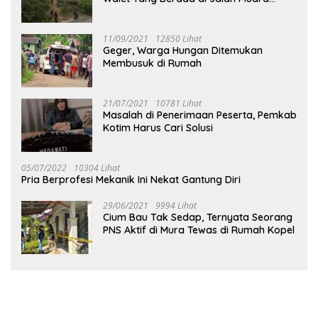
Tuhup
11/09/2021
12850 Lihat
Geger, Warga Hungan Ditemukan
Membusuk di Rumah
21/07/2021
10781 Lihat
Masalah di Penerimaan Peserta, Pemkab
Kotim Harus Cari Solusi
05/07/2022
10304 Lihat
Pria Berprofesi Mekanik Ini Nekat Gantung Diri
29/06/2021
9994 Lihat
Cium Bau Tak Sedap, Ternyata Seorang
PNS Aktif di Mura Tewas di Rumah Kopel