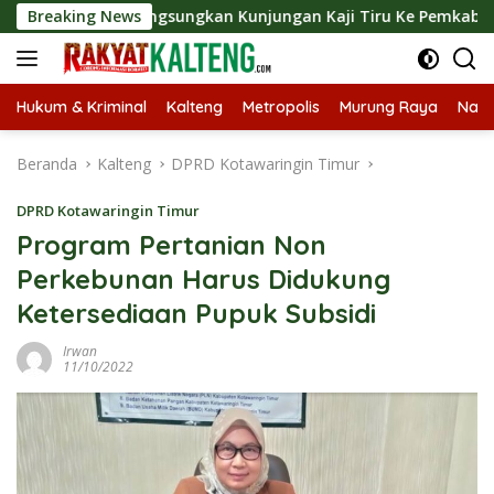
Langsung
arut Langsungkan Kunjungan Kaji Tiru Ke Pemkab Kulon Progo
Breaking News
ke
konten
Hukum & Kriminal
Kalteng
Metropolis
Murung Raya
Nasi
Beranda
Kalteng
DPRD Kotawaringin Timur
DPRD Kotawaringin Timur
Program Pertanian Non
Perkebunan Harus Didukung
Ketersediaan Pupuk Subsidi
Irwan
11/10/2022