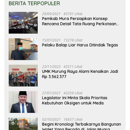
BERITA TERPOPULER
29/09/2021
85701 Lihat
Pemkab Mura Persiapkan Konsep
Rencana Detail Tata Ruang Perkotaan
Puruk Cahu
15/07/2021
73278 Lihat
Pelaku Balap Liar Harus Ditindak Tegas
23/11/2023
43511 Lihat
UMK Murung Raya Alami Kenaikan Jadi
Rp 3.562.377
27/07/2021
43259 Lihat
Legislator Ini Minta Skala Prioritas
Kebutuhan Oksigen untuk Medis
02/10/2021
16657 Lihat
Begini Kronologi Terbakarnya Bangunan
Walet Yang Berada di Jalan Muara