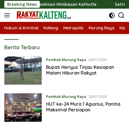
Langsung
ngkan Sosialisasi Himbauan Karhutla
Breaking News
Satresnarkoba Po
ke
konten
Hukum & Kriminal
Kalteng
Metropolis
Murung Raya
Nasi
Rakyat
Berita Terbaru
Kalteng
|
Pemkab Murung Raya
28/07/2026
Corong
Bupati Heriyus Tinjau Kesiapan
Malam Hiburan Rakyat
Informasi
Borneo
Pemkab Murung Raya
28/07/2026
HUT ke-24 Mura 1 Agustus, Panitia
Maksimal Persiapan