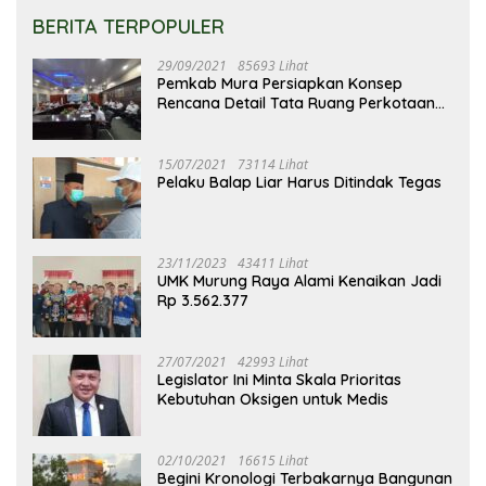
BERITA TERPOPULER
29/09/2021
85693 Lihat
Pemkab Mura Persiapkan Konsep
Rencana Detail Tata Ruang Perkotaan
Puruk Cahu
15/07/2021
73114 Lihat
Pelaku Balap Liar Harus Ditindak Tegas
23/11/2023
43411 Lihat
UMK Murung Raya Alami Kenaikan Jadi
Rp 3.562.377
27/07/2021
42993 Lihat
Legislator Ini Minta Skala Prioritas
Kebutuhan Oksigen untuk Medis
02/10/2021
16615 Lihat
Begini Kronologi Terbakarnya Bangunan