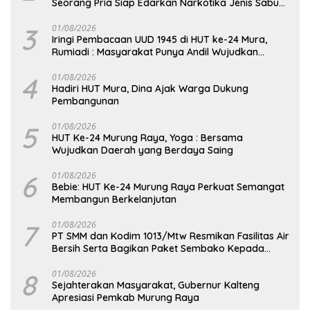
Seorang Pria Siap Edarkan Narkotika Jenis Sabu
Seberat 5,05 Gram
3
01/08/2026
Iringi Pembacaan UUD 1945 di HUT ke-24 Mura,
Rumiadi : Masyarakat Punya Andil Wujudkan
Pembangunan yang Lebih Besar
4
01/08/2026
Hadiri HUT Mura, Dina Ajak Warga Dukung
Pembangunan
5
01/08/2026
HUT Ke-24 Murung Raya, Yoga : Bersama
Wujudkan Daerah yang Berdaya Saing
6
01/08/2026
Bebie: HUT Ke-24 Murung Raya Perkuat Semangat
Membangun Berkelanjutan
7
01/08/2026
PT SMM dan Kodim 1013/Mtw Resmikan Fasilitas Air
Bersih Serta Bagikan Paket Sembako Kepada
Masyarakat
8
01/08/2026
Sejahterakan Masyarakat, Gubernur Kalteng
Apresiasi Pemkab Murung Raya