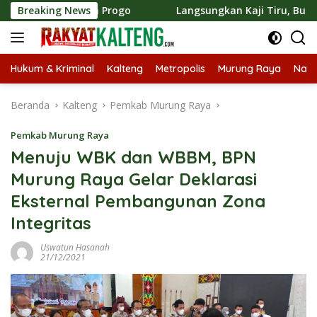
Langsung
 Kulon Progo
Breaking News
Langsungkan Kaji Tiru, Bupati Bantul P
ke
konten
Hukum & Kriminal
Kalteng
Metropolis
Murung Raya
Nasi
Beranda
Kalteng
Pemkab Murung Raya
Pemkab Murung Raya
Menuju WBK dan WBBM, BPN
Murung Raya Gelar Deklarasi
Eksternal Pembangunan Zona
Integritas
Uswatun Hasanah
21/12/2021