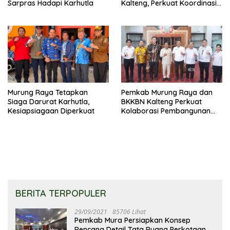
Sarpras Hadapi Karhutla
Kalteng, Perkuat Koordinasi
Pembangunan
Murung Raya Tetapkan
Pemkab Murung Raya dan
Siaga Darurat Karhutla,
BKKBN Kalteng Perkuat
Kesiapsiagaan Diperkuat
Kolaborasi Pembangunan
Keluarga
BERITA TERPOPULER
29/09/2021
85706 Lihat
Pemkab Mura Persiapkan Konsep
Rencana Detail Tata Ruang Perkotaan