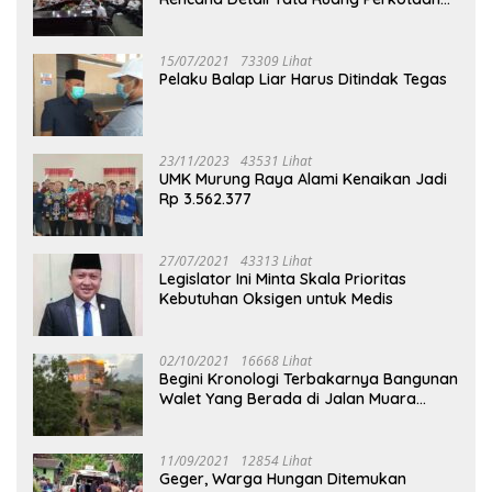
Puruk Cahu
15/07/2021
73309 Lihat
Pelaku Balap Liar Harus Ditindak Tegas
23/11/2023
43531 Lihat
UMK Murung Raya Alami Kenaikan Jadi
Rp 3.562.377
27/07/2021
43313 Lihat
Legislator Ini Minta Skala Prioritas
Kebutuhan Oksigen untuk Medis
02/10/2021
16668 Lihat
Begini Kronologi Terbakarnya Bangunan
Walet Yang Berada di Jalan Muara
Tuhup
11/09/2021
12854 Lihat
Geger, Warga Hungan Ditemukan