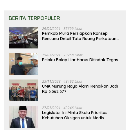
BERITA TERPOPULER
29/09/2021
85699 Lihat
Pemkab Mura Persiapkan Konsep
Rencana Detail Tata Ruang Perkotaan
Puruk Cahu
15/07/2021
73258 Lihat
Pelaku Balap Liar Harus Ditindak Tegas
23/11/2023
43492 Lihat
UMK Murung Raya Alami Kenaikan Jadi
Rp 3.562.377
27/07/2021
43246 Lihat
Legislator Ini Minta Skala Prioritas
Kebutuhan Oksigen untuk Medis