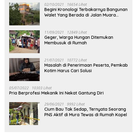
02/10/2021
16654 Lihat
Begini Kronologi Terbakarnya Bangunan
Walet Yang Berada di Jalan Muara
Tuhup
11/09/2021
12849 Lihat
Geger, Warga Hungan Ditemukan
Membusuk di Rumah
21/07/2021
10772 Lihat
Masalah di Penerimaan Peserta, Pemkab
Kotim Harus Cari Solusi
05/07/2022
10303 Lihat
Pria Berprofesi Mekanik Ini Nekat Gantung Diri
29/06/2021
9992 Lihat
Cium Bau Tak Sedap, Ternyata Seorang
PNS Aktif di Mura Tewas di Rumah Kopel