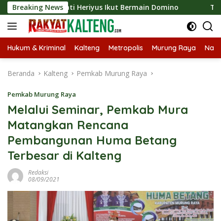
Langsung
26, Bupati Heriyus Ikut Bermain Domino
Breaking News
Tekan Stunti
ke
konten
Hukum & Kriminal
Kalteng
Metropolis
Murung Raya
Nasi
Beranda
Kalteng
Pemkab Murung Raya
Pemkab Murung Raya
Melalui Seminar, Pemkab Mura
Matangkan Rencana
Pembangunan Huma Betang
Terbesar di Kalteng
Redaksi
08/09/2021