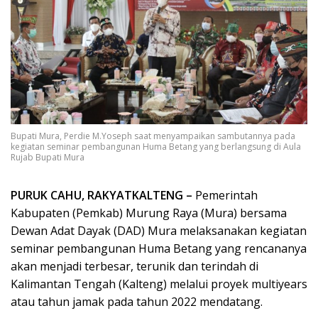
Bupati Mura, Perdie M.Yoseph saat menyampaikan sambutannya pada
kegiatan seminar pembangunan Huma Betang yang berlangsung di Aula
Rujab Bupati Mura
PURUK CAHU, RAKYATKALTENG –
Pemerintah
Kabupaten (Pemkab) Murung Raya (Mura) bersama
Dewan Adat Dayak (DAD) Mura melaksanakan kegiatan
seminar pembangunan Huma Betang yang rencananya
akan menjadi terbesar, terunik dan terindah di
Kalimantan Tengah (Kalteng) melalui proyek multiyears
atau tahun jamak pada tahun 2022 mendatang.