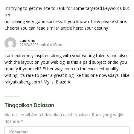
I’m trying to get my site to rank for some targeted keywords but
I’m
not seeing very good success. If you know of any please share.
Cheers! You can read similar article here:
Your destiny
Laurene
27/03/2025 pukul 4:43 pm
I am extremely inspired along with your writing talents and also
with the layout on your weblog. Is this a paid subject or did you
modify it your self? Either way keep up the excellent quality
writing, it’s rare to peer a great blog like this one nowadays. I like
rakyatkalteng.com ! My is:
Blaze AI
Tinggalkan Balasan
Alamat email Anda tidak akan dipublikasikan.
Ruas yang wajib
ditandai
*