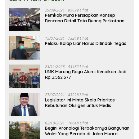
29/09/2021
85699 Lihat
Pemkab Mura Persiapkan Konsep
Rencana Detail Tata Ruang Perkotaan
Puruk Cahu
15/07/2021
73249 Lihat
Pelaku Balap Liar Harus Ditindak Tegas
23/11/2023
43482 Lihat
UMK Murung Raya Alami Kenaikan Jadi
Rp 3.562.377
27/07/2021
43228 Lihat
Legislator Ini Minta Skala Prioritas
Kebutuhan Oksigen untuk Medis
02/10/2021
16648 Lihat
Begini Kronologi Terbakarnya Bangunan
Walet Yang Berada di Jalan Muara