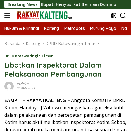
Langsung
po 2026, Bupati Heriyus Ikut Bermain Domino
Breaking News
Tekan S
ke
konten
Hukum & Kriminal
Kalteng
Metropolis
Murung Raya
Nasi
Beranda
Kalteng
DPRD Kotawaringin Timur
DPRD Kotawaringin Timur
Libatkan Inspektorat Dalam
Pelaksanaan Pembangunan
Redaksi
01/04/2021
SAMPIT – RAKYATKALTENG –
Anggota Komisi IV DPRD
Kotim, Handoyo J Wibowo menegaskan agar eksekutif
dalam pelaksanaan dan percepatan pembangunan di
Kotim harus aktif melibatkan Inspektorat Kotim. Sebab,
dengan begitu maka pembangunan bisa sesuai dengan