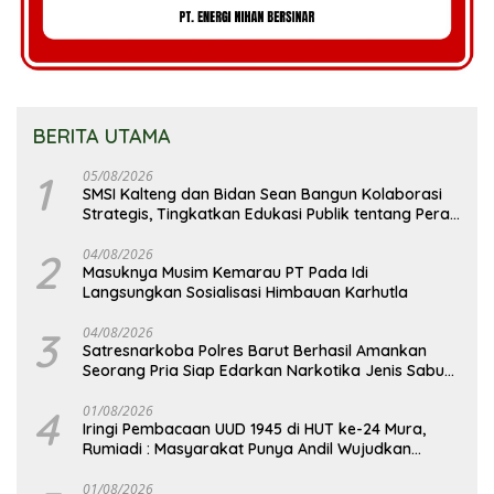
BERITA UTAMA
1
05/08/2026
SMSI Kalteng dan Bidan Sean Bangun Kolaborasi
Strategis, Tingkatkan Edukasi Publik tentang Peran
DPD RI
2
04/08/2026
Masuknya Musim Kemarau PT Pada Idi
Langsungkan Sosialisasi Himbauan Karhutla
3
04/08/2026
Satresnarkoba Polres Barut Berhasil Amankan
Seorang Pria Siap Edarkan Narkotika Jenis Sabu
Seberat 5,05 Gram
4
01/08/2026
Iringi Pembacaan UUD 1945 di HUT ke-24 Mura,
Rumiadi : Masyarakat Punya Andil Wujudkan
Pembangunan yang Lebih Besar
01/08/2026