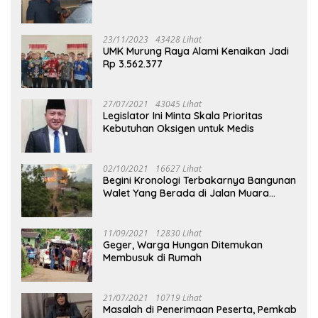
23/11/2023
43428 Lihat
UMK Murung Raya Alami Kenaikan Jadi
Rp 3.562.377
27/07/2021
43045 Lihat
Legislator Ini Minta Skala Prioritas
Kebutuhan Oksigen untuk Medis
02/10/2021
16627 Lihat
Begini Kronologi Terbakarnya Bangunan
Walet Yang Berada di Jalan Muara
Tuhup
11/09/2021
12830 Lihat
Geger, Warga Hungan Ditemukan
Membusuk di Rumah
21/07/2021
10719 Lihat
Masalah di Penerimaan Peserta, Pemkab