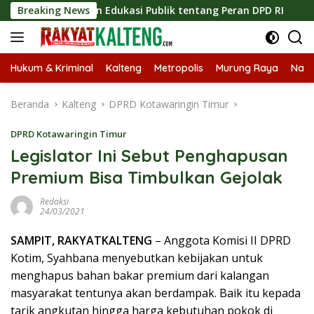
Langsung
gkatkan Edukasi Publik tentang Peran DPD RI
Breaking News
Masuknya 
ke
konten
Hukum & Kriminal
Kalteng
Metropolis
Murung Raya
Nasi
Beranda
Kalteng
DPRD Kotawaringin Timur
DPRD Kotawaringin Timur
Legislator Ini Sebut Penghapusan
Premium Bisa Timbulkan Gejolak
Redaksi
24/03/2021
SAMPIT, RAKYATKALTENG
– Anggota Komisi II DPRD
Kotim, Syahbana menyebutkan kebijakan untuk
menghapus bahan bakar premium dari kalangan
masyarakat tentunya akan berdampak. Baik itu kepada
tarik angkutan hingga harga kebutuhan pokok di