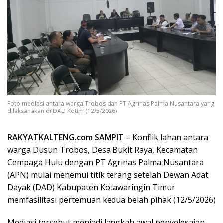
Foto mediasi antara warga Trobos dan PT Agrinas Palma Nusantara yang
dilaksanakan di DAD Kotim (12/5/2026)
RAKYATKALTENG.com SAMPIT
– Konflik lahan antara
warga Dusun Trobos, Desa Bukit Raya, Kecamatan
Cempaga Hulu dengan PT Agrinas Palma Nusantara
(APN) mulai menemui titik terang setelah Dewan Adat
Dayak (DAD) Kabupaten Kotawaringin Timur
memfasilitasi pertemuan kedua belah pihak (12/5/2026)
Mediasi tersebut menjadi langkah awal penyelesaian