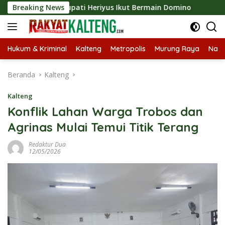
Langsung
 2026, Bupati Heriyus Ikut Bermain Domino
Breaking News
Tekan Stun
ke
konten
Hukum & Kriminal
Kalteng
Metropolis
Murung Raya
Nasi
Beranda
Kalteng
Kalteng
Konflik Lahan Warga Trobos dan
Agrinas Mulai Temui Titik Terang
Redaktur Dua
12/05/2026