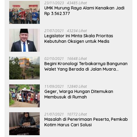
23/11/2023
43485 Lihat
UMK Murung Raya Alami Kenaikan Jadi
Rp 3.562.377
27/07/2021
43234 Lihat
Legislator Ini Minta Skala Prioritas
Kebutuhan Oksigen untuk Medis
02/10/2021
16648 Lihat
Begini Kronologi Terbakarnya Bangunan
Walet Yang Berada di Jalan Muara
Tuhup
11/09/2021
12840 Lihat
Geger, Warga Hungan Ditemukan
Membusuk di Rumah
21/07/2021
10772 Lihat
Masalah di Penerimaan Peserta, Pemkab
Kotim Harus Cari Solusi