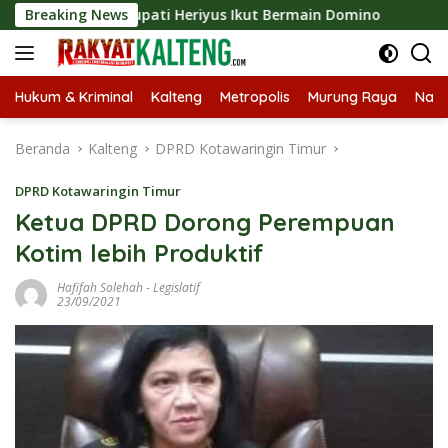
Langsung
 2026, Bupati Heriyus Ikut Bermain Domino
Breaking News
Tekan Stu
ke
konten
Hukum & Kriminal
Kalteng
Metropolis
Murung Raya
Nasi
Beranda
Kalteng
DPRD Kotawaringin Timur
DPRD Kotawaringin Timur
Ketua DPRD Dorong Perempuan
Kotim lebih Produktif
Hafifah Solehah
-
Legislatif
23/09/2021