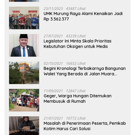
23/11/2023
43487 Lihat
UMK Murung Raya Alami Kenaikan Jadi
Rp 3.562.377
27/07/2021
43239 Lihat
Legislator Ini Minta Skala Prioritas
Kebutuhan Oksigen untuk Medis
02/10/2021
16652 Lihat
Begini Kronologi Terbakarnya Bangunan
Walet Yang Berada di Jalan Muara
Tuhup
11/09/2021
12847 Lihat
Geger, Warga Hungan Ditemukan
Membusuk di Rumah
21/07/2021
10772 Lihat
Masalah di Penerimaan Peserta, Pemkab
Kotim Harus Cari Solusi