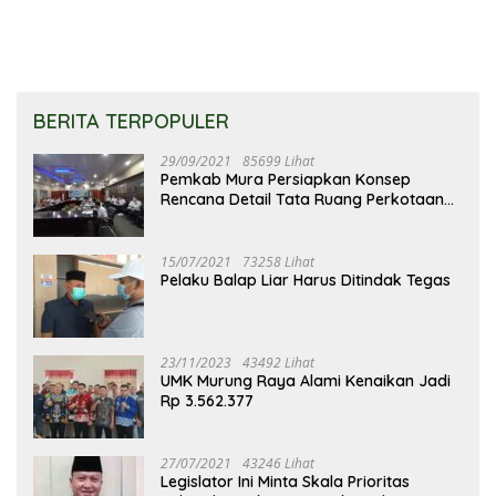
BERITA TERPOPULER
29/09/2021
85699 Lihat
Pemkab Mura Persiapkan Konsep
Rencana Detail Tata Ruang Perkotaan
Puruk Cahu
15/07/2021
73258 Lihat
Pelaku Balap Liar Harus Ditindak Tegas
23/11/2023
43492 Lihat
UMK Murung Raya Alami Kenaikan Jadi
Rp 3.562.377
27/07/2021
43246 Lihat
Legislator Ini Minta Skala Prioritas