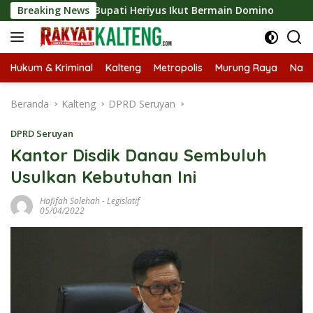
Langsung
po 2026, Bupati Heriyus Ikut Bermain Domino
Breaking News
Tekan S
ke
konten
Hukum & Kriminal
Kalteng
Metropolis
Murung Raya
Nasi
Beranda
Kalteng
DPRD Seruyan
DPRD Seruyan
Kantor Disdik Danau Sembuluh
Usulkan Kebutuhan Ini
Hafifah Solehah
-
Legislatif
05/04/2022