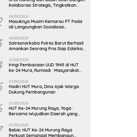
Kolaborasi Strategis, Tingkatkan
Edukasi Publik tentang Peran DPD RI
2
04/08/2026
Masuknya Musim Kemarau PT Pada
Idi Langsungkan Sosialisasi
Himbauan Karhutla
3
04/08/2026
Satresnarkoba Polres Barut Berhasil
Amankan Seorang Pria Siap Edarkan
Narkotika Jenis Sabu Seberat 5,05
Gram
4
01/08/2026
Iringi Pembacaan UUD 1945 di HUT
ke-24 Mura, Rumiadi : Masyarakat
Punya Andil Wujudkan Pembangunan
yang Lebih Besar
5
01/08/2026
Hadiri HUT Mura, Dina Ajak Warga
Dukung Pembangunan
6
01/08/2026
HUT Ke-24 Murung Raya, Yoga :
Bersama Wujudkan Daerah yang
Berdaya Saing
7
01/08/2026
Bebie: HUT Ke-24 Murung Raya
Perkuat Semangat Membangun