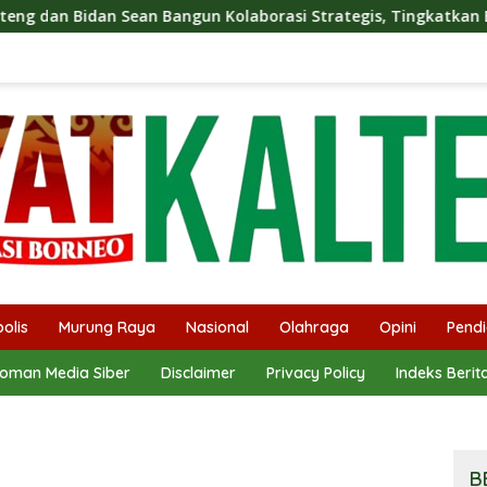
Bangun Kolaborasi Strategis, Tingkatkan Edukasi Publik tentan
olis
Murung Raya
Nasional
Olahraga
Opini
Pendi
oman Media Siber
Disclaimer
Privacy Policy
Indeks Berit
B