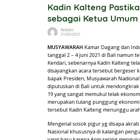
Kadin Kalteng Pastik
sebagai Ketua Umum
Redaksi
31/05/2021
MUSYAWARAH
Kamar Dagang dan Indus
tanggal 2 – 4 juni 2021 di Bali namun te
Kendari, sebenarnya Kadin Kalteng tel
disayangkan acara tersebut bergeser k
bapak Presiden, Musyawarah Nadional
diputuskan di Bali untuk mendongkrak 
19 yang sangat memukul telak ekonomi
merupakan tulang punggung ekonomi 
tersebut Kadin Kalteng menunggu araha
Mengenal sosok pigur yg disapa akra
Nasional khususnya di kalangan peng
yang baru,karena Anin sering mengujun