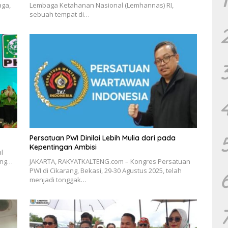
aga,
Lembaga Ketahanan Nasional (Lemhannas) RI,
sebuah tempat di…
Persatuan PWI Dinilai Lebih Mulia dari pada
Kepentingan Ambisi
l
ang…
JAKARTA, RAKYATKALTENG.com – Kongres Persatuan
PWI di Cikarang, Bekasi, 29-30 Agustus 2025, telah
menjadi tonggak…