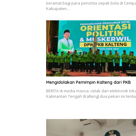
keramat bagi para pencinta sepak bola di Cemp
Kabupaten…
Mengidolakan Pemimpin Kalteng dari PKB
BERITA di media massa: cetak dan elektronik loka
Kalimantan Tengah (Kalteng) dua pekan ini tent