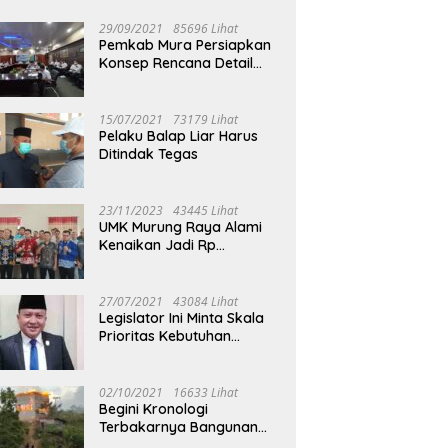
29/09/2021
85696 Lihat
Pemkab Mura Persiapkan
Konsep Rencana Detail
Tata Ruang Perkotaan
Puruk Cahu
15/07/2021
73179 Lihat
Pelaku Balap Liar Harus
Ditindak Tegas
23/11/2023
43445 Lihat
UMK Murung Raya Alami
Kenaikan Jadi Rp
3.562.377
27/07/2021
43084 Lihat
Legislator Ini Minta Skala
Prioritas Kebutuhan
Oksigen untuk Medis
02/10/2021
16633 Lihat
Begini Kronologi
Terbakarnya Bangunan
Walet Yang Berada di