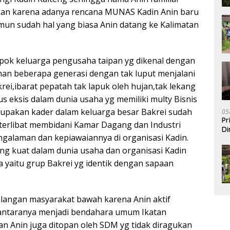
ukan karena adanya rencana MUNAS Kadin Anin baru
mun sudah hal yang biasa Anin datang ke Kalimatan
ompok keluarga pengusaha taipan yg dikenal dengan
an beberapa generasi dengan tak luput menjalani
ei,ibarat pepatah tak lapuk oleh hujan,tak lekang
us eksis dalam dunia usaha yg memiliki multy Bisnis
upakan kader dalam keluarga besar Bakrei sudah
05
Pr
terlibat membidani Kamar Dagang dan Industri
Di
galaman dan kepiawaiannya di organisasi Kadin.
ang kuat dalam dunia usaha dan organisasi Kadin
 yaitu grup Bakrei yg identik dengan sapaan
 kalangan masyarakat bawah karena Anin aktif
iantaranya menjadi bendahara umum Ikatan
an Anin juga ditopan oleh SDM yg tidak diragukan