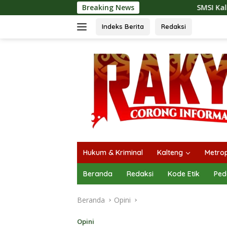
Langsung
Breaking News
SMSI Kalteng dan Bidan Sean 
ke
konten
Indeks Berita
Redaksi
Hukum & Kriminal
Kalteng
Metrop
Beranda
Redaksi
Kode Etik
Ped
Beranda
Opini
Opini