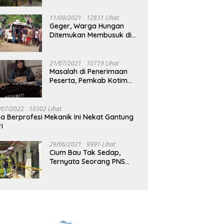
Jalan Muara Tuhup
11/09/2021
12831 Lihat
Geger, Warga Hungan
Ditemukan Membusuk di
Rumah
21/07/2021
10719 Lihat
Masalah di Penerimaan
Peserta, Pemkab Kotim
Harus Cari Solusi
/07/2022
10302 Lihat
ia Berprofesi Mekanik Ini Nekat Gantung
ri
29/06/2021
9991 Lihat
Cium Bau Tak Sedap,
Ternyata Seorang PNS
Aktif di Mura Tewas di
Rumah Kopel