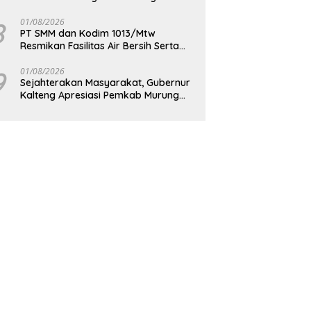
Berkelanjutan
8
01/08/2026
PT SMM dan Kodim 1013/Mtw
Resmikan Fasilitas Air Bersih Serta
Bagikan Paket Sembako Kepada
Masyarakat
9
01/08/2026
Sejahterakan Masyarakat, Gubernur
Kalteng Apresiasi Pemkab Murung
Raya