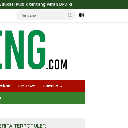
g Peran DPD RI
Masuknya Musim Kemarau PT Pada Idi L
dikan
Peristiwa
Lainnya
a
ERITA TERPOPULER