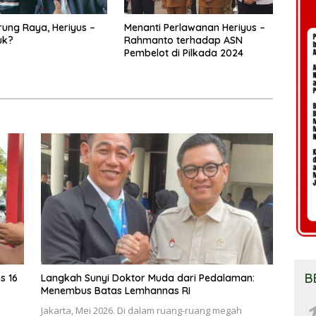
ung Raya, Heriyus –
Menanti Perlawanan Heriyus –
uk?
Rahmanto terhadap ASN
Pembelot di Pilkada 2024
B
s 16
Langkah Sunyi Doktor Muda dari Pedalaman:
Menembus Batas Lemhannas RI
1
Jakarta, Mei 2026. Di dalam ruang-ruang megah