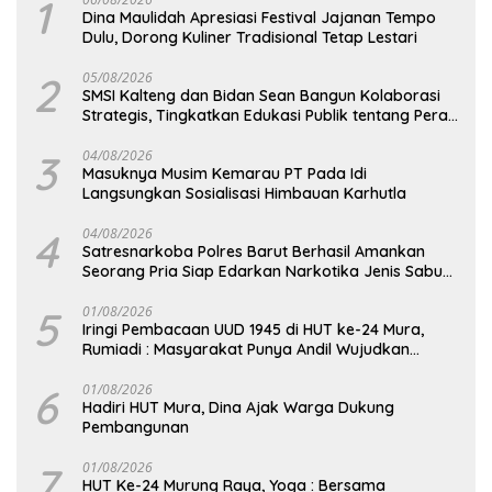
1
Dina Maulidah Apresiasi Festival Jajanan Tempo
Dulu, Dorong Kuliner Tradisional Tetap Lestari
2
05/08/2026
SMSI Kalteng dan Bidan Sean Bangun Kolaborasi
Strategis, Tingkatkan Edukasi Publik tentang Peran
DPD RI
3
04/08/2026
Masuknya Musim Kemarau PT Pada Idi
Langsungkan Sosialisasi Himbauan Karhutla
4
04/08/2026
Satresnarkoba Polres Barut Berhasil Amankan
Seorang Pria Siap Edarkan Narkotika Jenis Sabu
Seberat 5,05 Gram
5
01/08/2026
Iringi Pembacaan UUD 1945 di HUT ke-24 Mura,
Rumiadi : Masyarakat Punya Andil Wujudkan
Pembangunan yang Lebih Besar
6
01/08/2026
Hadiri HUT Mura, Dina Ajak Warga Dukung
Pembangunan
7
01/08/2026
HUT Ke-24 Murung Raya, Yoga : Bersama