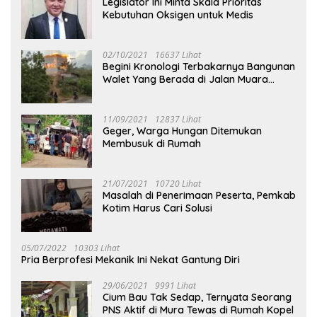
Legislator Ini Minta Skala Prioritas
Kebutuhan Oksigen untuk Medis
02/10/2021
16637 Lihat
Begini Kronologi Terbakarnya Bangunan
Walet Yang Berada di Jalan Muara
Tuhup
11/09/2021
12837 Lihat
Geger, Warga Hungan Ditemukan
Membusuk di Rumah
21/07/2021
10720 Lihat
Masalah di Penerimaan Peserta, Pemkab
Kotim Harus Cari Solusi
05/07/2022
10303 Lihat
Pria Berprofesi Mekanik Ini Nekat Gantung Diri
29/06/2021
9991 Lihat
Cium Bau Tak Sedap, Ternyata Seorang
PNS Aktif di Mura Tewas di Rumah Kopel