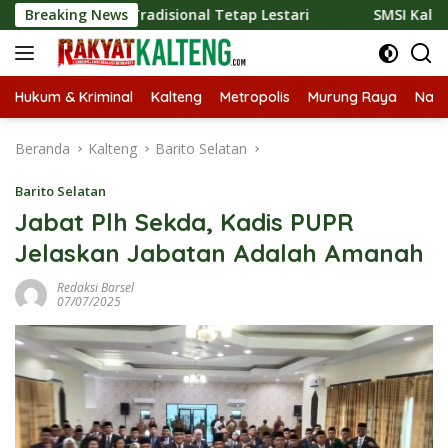
Langsung
iner Tradisional Tetap Lestari
Breaking News
SMSI Kalteng dan Bidan 
ke
konten
Hukum & Kriminal
Kalteng
Metropolis
Murung Raya
Nasi
Beranda
Kalteng
Barito Selatan
Barito Selatan
Jabat Plh Sekda, Kadis PUPR
Jelaskan Jabatan Adalah Amanah
Redaksi Barsel
07/07/2025