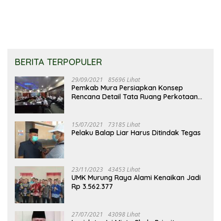
Membedakan Status Pasien
BERITA TERPOPULER
29/09/2021
85696 Lihat
Pemkab Mura Persiapkan Konsep
Rencana Detail Tata Ruang Perkotaan
Puruk Cahu
15/07/2021
73185 Lihat
Pelaku Balap Liar Harus Ditindak Tegas
23/11/2023
43453 Lihat
UMK Murung Raya Alami Kenaikan Jadi
Rp 3.562.377
27/07/2021
43098 Lihat