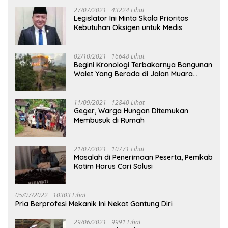
27/07/2021
43224 Lihat
Legislator Ini Minta Skala Prioritas
Kebutuhan Oksigen untuk Medis
02/10/2021
16648 Lihat
Begini Kronologi Terbakarnya Bangunan
Walet Yang Berada di Jalan Muara
Tuhup
11/09/2021
12840 Lihat
Geger, Warga Hungan Ditemukan
Membusuk di Rumah
21/07/2021
10771 Lihat
Masalah di Penerimaan Peserta, Pemkab
Kotim Harus Cari Solusi
05/07/2022
10303 Lihat
Pria Berprofesi Mekanik Ini Nekat Gantung Diri
29/06/2021
9991 Lihat