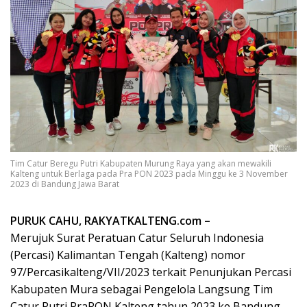
Tim Catur Beregu Putri Kabupaten Murung Raya yang akan mewakili
Kalteng untuk Berlaga pada Pra PON 2023 pada Minggu ke 3 November
2023 di Bandung Jawa Barat
PURUK CAHU, RAKYATKALTENG.com –
Merujuk Surat Peratuan Catur Seluruh Indonesia
(Percasi) Kalimantan Tengah (Kalteng) nomor
97/Percasikalteng/VII/2023 terkait Penunjukan Percasi
Kabupaten Mura sebagai Pengelola Langsung Tim
Catur Putri PraPON Kalteng tahun 2023 ke Bandung