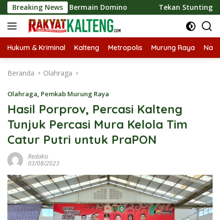
Langsung
Heriyus Ikut Bermain Domino
Breaking News
Tekan Stunting, Heriyus 
ke
konten
Hukum & Kriminal
Kalteng
Metropolis
Murung Raya
Nasi
Beranda
Olahraga
Olahraga
,
Pemkab Murung Raya
Hasil Porprov, Percasi Kalteng
Tunjuk Percasi Mura Kelola Tim
Catur Putri untuk PraPON
Redaksi
03/08/2023