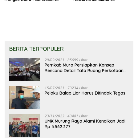
Olahraga Daerah
Pembayaran Pajak Daerah
BERITA TERPOPULER
29/09/2021
85699 Lihat
Pemkab Mura Persiapkan Konsep
Rencana Detail Tata Ruang Perkotaan
Puruk Cahu
15/07/2021
73234 Lihat
Pelaku Balap Liar Harus Ditindak Tegas
23/11/2023
43481 Lihat
UMK Murung Raya Alami Kenaikan Jadi
Rp 3.562.377