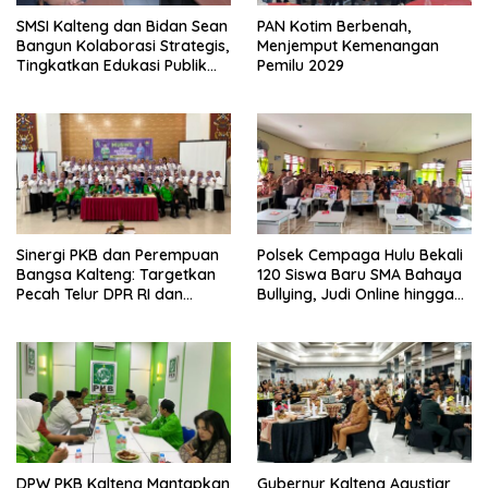
SMSI Kalteng dan Bidan Sean
PAN Kotim Berbenah,
Bangun Kolaborasi Strategis,
Menjemput Kemenangan
Tingkatkan Edukasi Publik
Pemilu 2029
tentang Peran DPD RI
Sinergi PKB dan Perempuan
Polsek Cempaga Hulu Bekali
Bangsa Kalteng: Targetkan
120 Siswa Baru SMA Bahaya
Pecah Telur DPR RI dan
Bullying, Judi Online hingga
Kuasai Legislatif 2029
Narkoba
DPW PKB Kalteng Mantapkan
Gubernur Kalteng Agustiar