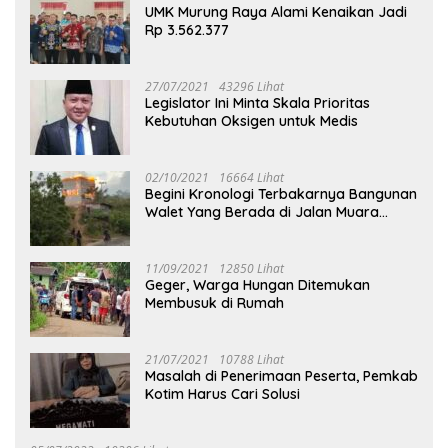
UMK Murung Raya Alami Kenaikan Jadi
Rp 3.562.377
27/07/2021
43296 Lihat
Legislator Ini Minta Skala Prioritas
Kebutuhan Oksigen untuk Medis
02/10/2021
16664 Lihat
Begini Kronologi Terbakarnya Bangunan
Walet Yang Berada di Jalan Muara
Tuhup
11/09/2021
12850 Lihat
Geger, Warga Hungan Ditemukan
Membusuk di Rumah
21/07/2021
10788 Lihat
Masalah di Penerimaan Peserta, Pemkab
Kotim Harus Cari Solusi