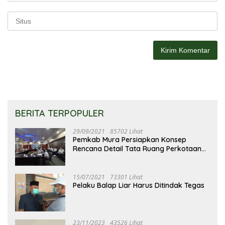
BERITA TERPOPULER
29/09/2021
85702 Lihat
Pemkab Mura Persiapkan Konsep
Rencana Detail Tata Ruang Perkotaan
Puruk Cahu
15/07/2021
73301 Lihat
Pelaku Balap Liar Harus Ditindak Tegas
23/11/2023
43526 Lihat