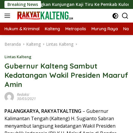
Langsung
Langsungkan Kunjungan Kaji Tiru Ke Pemkab Kulon Progo
Breaking News
ke
konten
Hukum & Kriminal
Kalteng
Metropolis
Murung Raya
Nasi
Beranda
Kalteng
Lintas Kalteng
Lintas Kalteng
Gubernur Kalteng Sambut
Kedatangan Wakil Presiden Maaruf
Amin
Redaksi
30/03/2021
PALANGKARYA, RAKYATKALTENG
– Gubernur
Kalimantan Tengah (Kalteng) H. Sugianto Sabran
menyambut langsung kedatangan Wakil Presiden