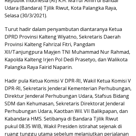
Republik Indonesia (RI) K.H. Ma’ruf Amin di Bandar
Udara (Bandara) Tjilik Riwut, Kota Palangka Raya,
Selasa (30/3/2021).
Turut hadir dalam penyambutan diantaranya Ketua
DPRD Provinsi Kalteng Wiyatno, Sekretaris Daerah
Provinsi Kalteng Fahrizal Fitri, Pangdam
XII/Tanjungpura Mayjen TNI Muhammad Nur Rahmad,
Kapolda Kalteng Irjen Pol Dedi Prasetyo, dan Walikota
Palangka Raya Fairid Naparin.
Hadir pula Ketua Komisi V DPR-RI, Wakil Ketua Komisi V
DPR-RI, Sekretaris Jenderal Kementerian Perhubungan,
Direktur Jenderal Perhubungan Udara, Stafsus Bidang
SDM dan Kehumasan, Sekretaris Direktorat Jenderal
Perhubungan Udara, Kaotban Wil. VII Balikpapan, dan
Kabandara HMS. Setibanya di Bandara Tjilik Riwut
pukul 08.35 WIB, Wakil Presiden istirahat sejenak di
ruang tunggu utama sebelum melanjutkan perjalanan