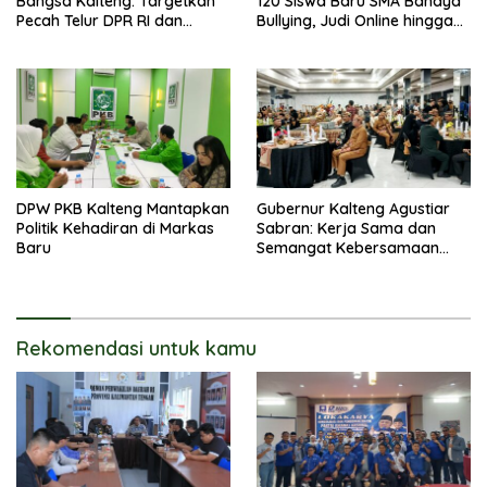
Bangsa Kalteng: Targetkan
120 Siswa Baru SMA Bahaya
Pecah Telur DPR RI dan
Bullying, Judi Online hingga
Kuasai Legislatif 2029
Narkoba
DPW PKB Kalteng Mantapkan
Gubernur Kalteng Agustiar
Politik Kehadiran di Markas
Sabran: Kerja Sama dan
Baru
Semangat Kebersamaan
Merupakan Keberhasilan
Pembangunan
Rekomendasi untuk kamu