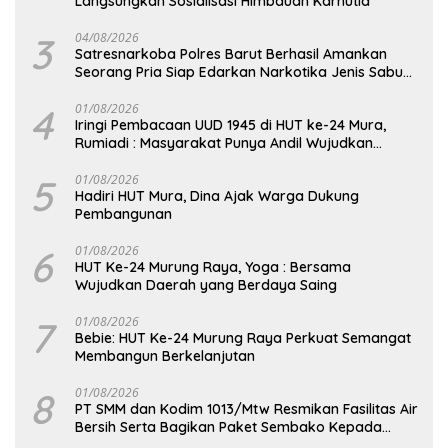
Langsungkan Sosialisasi Himbauan Karhutla
3
04/08/2026
Satresnarkoba Polres Barut Berhasil Amankan
Seorang Pria Siap Edarkan Narkotika Jenis Sabu
Seberat 5,05 Gram
4
01/08/2026
Iringi Pembacaan UUD 1945 di HUT ke-24 Mura,
Rumiadi : Masyarakat Punya Andil Wujudkan
Pembangunan yang Lebih Besar
5
01/08/2026
Hadiri HUT Mura, Dina Ajak Warga Dukung
Pembangunan
6
01/08/2026
HUT Ke-24 Murung Raya, Yoga : Bersama
Wujudkan Daerah yang Berdaya Saing
7
01/08/2026
Bebie: HUT Ke-24 Murung Raya Perkuat Semangat
Membangun Berkelanjutan
8
01/08/2026
PT SMM dan Kodim 1013/Mtw Resmikan Fasilitas Air
Bersih Serta Bagikan Paket Sembako Kepada
Masyarakat