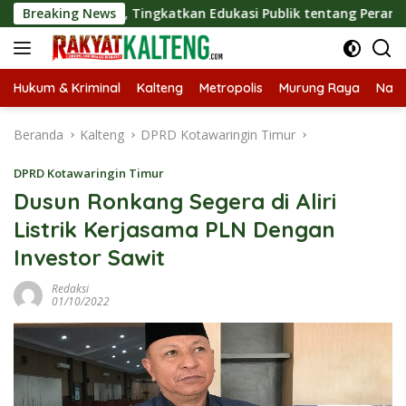
Langsung
ategis, Tingkatkan Edukasi Publik tentang Peran DPD RI
Breaking News
ke
konten
Hukum & Kriminal
Kalteng
Metropolis
Murung Raya
Nasi
Beranda
Kalteng
DPRD Kotawaringin Timur
DPRD Kotawaringin Timur
Dusun Ronkang Segera di Aliri
Listrik Kerjasama PLN Dengan
Investor Sawit
Redaksi
01/10/2022