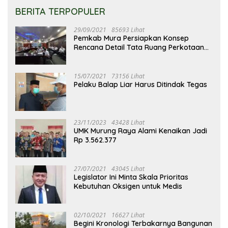
BERITA TERPOPULER
29/09/2021
85693 Lihat
Pemkab Mura Persiapkan Konsep
Rencana Detail Tata Ruang Perkotaan
Puruk Cahu
15/07/2021
73156 Lihat
Pelaku Balap Liar Harus Ditindak Tegas
23/11/2023
43428 Lihat
UMK Murung Raya Alami Kenaikan Jadi
Rp 3.562.377
27/07/2021
43045 Lihat
Legislator Ini Minta Skala Prioritas
Kebutuhan Oksigen untuk Medis
02/10/2021
16627 Lihat
Begini Kronologi Terbakarnya Bangunan