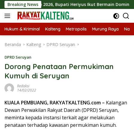
Langsung
 Mura Expo 2026, Bupati Heriyus Ikut Bermain Domino
Breaking News
ke
konten
Hukum & Kriminal
Kalteng
Metropolis
Murung Raya
Nasi
Beranda
Kalteng
DPRD Seruyan
DPRD Seruyan
Dorong Penataan Permukiman
Kumuh di Seruyan
Redaksi
14/02/2022
KUALA PEMBUANG, RAKYATKALTENG.com –
Kalangan
Dewan Perwakilan Rakyat Daerah (DPRD) Seruyan,
meminta kepada instansi terkait agar melakukan
penataan terhadap kawasan permukiman kumuh.