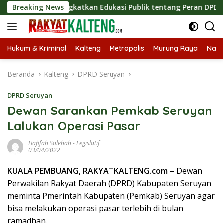
Langsung
tegis, Tingkatkan Edukasi Publik tentang Peran DPD RI
Breaking News
ke
konten
Hukum & Kriminal
Kalteng
Metropolis
Murung Raya
Nasi
Beranda
Kalteng
DPRD Seruyan
DPRD Seruyan
Dewan Sarankan Pemkab Seruyan
Lalukan Operasi Pasar
Hafifah Solehah
-
Legislatif
03/04/2022
KUALA PEMBUANG, RAKYATKALTENG.com –
Dewan
Perwakilan Rakyat Daerah (DPRD) Kabupaten Seruyan
meminta Pmerintah Kabupaten (Pemkab) Seruyan agar
bisa melakukan operasi pasar terlebih di bulan
ramadhan.