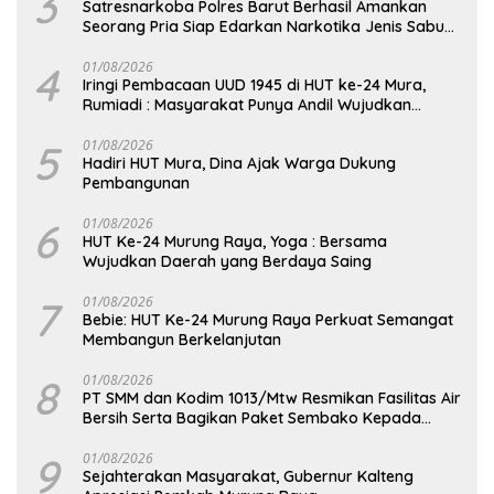
3
Satresnarkoba Polres Barut Berhasil Amankan
Seorang Pria Siap Edarkan Narkotika Jenis Sabu
Seberat 5,05 Gram
4
01/08/2026
Iringi Pembacaan UUD 1945 di HUT ke-24 Mura,
Rumiadi : Masyarakat Punya Andil Wujudkan
Pembangunan yang Lebih Besar
5
01/08/2026
Hadiri HUT Mura, Dina Ajak Warga Dukung
Pembangunan
6
01/08/2026
HUT Ke-24 Murung Raya, Yoga : Bersama
Wujudkan Daerah yang Berdaya Saing
7
01/08/2026
Bebie: HUT Ke-24 Murung Raya Perkuat Semangat
Membangun Berkelanjutan
8
01/08/2026
PT SMM dan Kodim 1013/Mtw Resmikan Fasilitas Air
Bersih Serta Bagikan Paket Sembako Kepada
Masyarakat
9
01/08/2026
Sejahterakan Masyarakat, Gubernur Kalteng