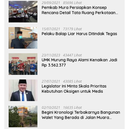
29/09/2021
85696 Lihat
Pemkab Mura Persiapkan Konsep
Rencana Detail Tata Ruang Perkotaan
Puruk Cahu
15/07/2021
73179 Lihat
Pelaku Balap Liar Harus Ditindak Tegas
23/11/2023
43447 Lihat
UMK Murung Raya Alami Kenaikan Jadi
Rp 3.562.377
27/07/2021
43085 Lihat
Legislator Ini Minta Skala Prioritas
Kebutuhan Oksigen untuk Medis
02/10/2021
16635 Lihat
Begini Kronologi Terbakarnya Bangunan
Walet Yang Berada di Jalan Muara
Tuhup