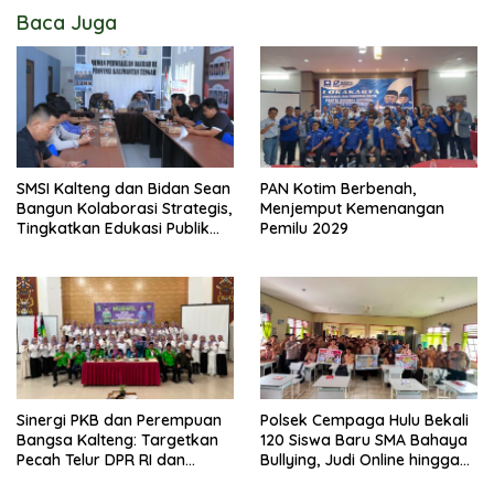
Baca Juga
SMSI Kalteng dan Bidan Sean
PAN Kotim Berbenah,
Bangun Kolaborasi Strategis,
Menjemput Kemenangan
Tingkatkan Edukasi Publik
Pemilu 2029
tentang Peran DPD RI
Sinergi PKB dan Perempuan
Polsek Cempaga Hulu Bekali
Bangsa Kalteng: Targetkan
120 Siswa Baru SMA Bahaya
Pecah Telur DPR RI dan
Bullying, Judi Online hingga
Kuasai Legislatif 2029
Narkoba