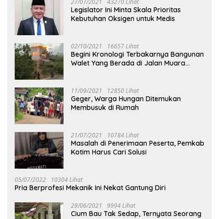
27/07/2021
43270 Lihat
Legislator Ini Minta Skala Prioritas
Kebutuhan Oksigen untuk Medis
02/10/2021
16657 Lihat
Begini Kronologi Terbakarnya Bangunan
Walet Yang Berada di Jalan Muara
Tuhup
11/09/2021
12850 Lihat
Geger, Warga Hungan Ditemukan
Membusuk di Rumah
21/07/2021
10784 Lihat
Masalah di Penerimaan Peserta, Pemkab
Kotim Harus Cari Solusi
05/07/2022
10304 Lihat
Pria Berprofesi Mekanik Ini Nekat Gantung Diri
29/06/2021
9994 Lihat
Cium Bau Tak Sedap, Ternyata Seorang