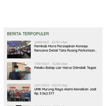
Merupakan Keberhasilan
Pembangunan
BERITA TERPOPULER
29/09/2021
85701 Lihat
Pemkab Mura Persiapkan Konsep
Rencana Detail Tata Ruang Perkotaan
Puruk Cahu
15/07/2021
73280 Lihat
Pelaku Balap Liar Harus Ditindak Tegas
23/11/2023
43514 Lihat
UMK Murung Raya Alami Kenaikan Jadi
Rp 3.562.377