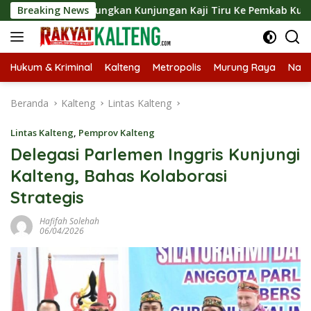
Langsung
t Langsungkan Kunjungan Kaji Tiru Ke Pemkab Kulon Progo
Breaking News
ke
konten
Hukum & Kriminal
Kalteng
Metropolis
Murung Raya
Nasi
Beranda
Kalteng
Lintas Kalteng
Lintas Kalteng
,
Pemprov Kalteng
Delegasi Parlemen Inggris Kunjungi
Kalteng, Bahas Kolaborasi
Strategis
Hafifah Solehah
06/04/2026