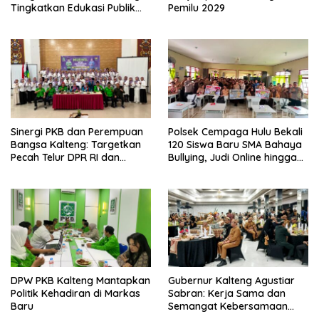
Tingkatkan Edukasi Publik
Pemilu 2029
tentang Peran DPD RI
Sinergi PKB dan Perempuan
Polsek Cempaga Hulu Bekali
Bangsa Kalteng: Targetkan
120 Siswa Baru SMA Bahaya
Pecah Telur DPR RI dan
Bullying, Judi Online hingga
Kuasai Legislatif 2029
Narkoba
DPW PKB Kalteng Mantapkan
Gubernur Kalteng Agustiar
Politik Kehadiran di Markas
Sabran: Kerja Sama dan
Baru
Semangat Kebersamaan