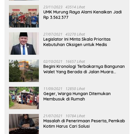
23/11/2023
43514 Lihat
UMK Murung Raya Alami Kenaikan Jadi
Rp 3.562.377
27/07/2021
43270 Lihat
Legislator Ini Minta Skala Prioritas
Kebutuhan Oksigen untuk Medis
02/10/2021
16657 Lihat
Begini Kronologi Terbakarnya Bangunan
Walet Yang Berada di Jalan Muara
Tuhup
11/09/2021
12850 Lihat
Geger, Warga Hungan Ditemukan
Membusuk di Rumah
21/07/2021
10784 Lihat
Masalah di Penerimaan Peserta, Pemkab
Kotim Harus Cari Solusi