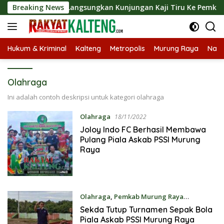
Langsung
kab Barut Langsungkan Kunjungan Kaji Tiru Ke Pemkab Kulon P
Breaking News
ke
konten
Hukum & Kriminal
Kalteng
Metropolis
Murung Raya
Nasi
Olahraga
Ini adalah contoh deskripsi untuk kategori olahraga
Olahraga
18/11/2022
Joloy Indo FC Berhasil Membawa
Pulang Piala Askab PSSI Murung
Raya
Olahraga
,
Pemkab Murung Raya
18/11/2022
Sekda Tutup Turnamen Sepak Bola
Piala Askab PSSI Murung Raya