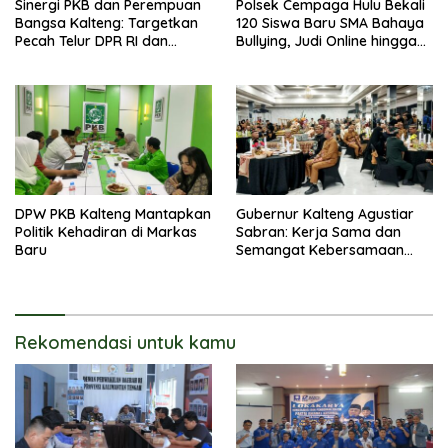
Sinergi PKB dan Perempuan
Polsek Cempaga Hulu Bekali
Bangsa Kalteng: Targetkan
120 Siswa Baru SMA Bahaya
Pecah Telur DPR RI dan
Bullying, Judi Online hingga
Kuasai Legislatif 2029
Narkoba
DPW PKB Kalteng Mantapkan
Gubernur Kalteng Agustiar
Politik Kehadiran di Markas
Sabran: Kerja Sama dan
Baru
Semangat Kebersamaan
Merupakan Keberhasilan
Pembangunan
Rekomendasi untuk kamu