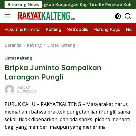
Langsung
t Langsungkan Kunjungan Kaji Tiru Ke Pemkab Kulon Progo
Breaking News
ke
konten
Hukum & Kriminal
Kalteng
Metropolis
Murung Raya
Nasi
Beranda
Kalteng
Lintas Kalteng
Lintas Kalteng
Bripka Juminto Sampaikan
Larangan Pungli
Redaksi
04/03/2021
PURUK CAHU – RAKYATKALTENG – Masyarakat harus
memahami bahwa praktek pungutan liar (Pungli) sama
sekali tidak dibenarkan, dan ada sanksi pidana menanti
bagi yang memberi maupun yang menerima.