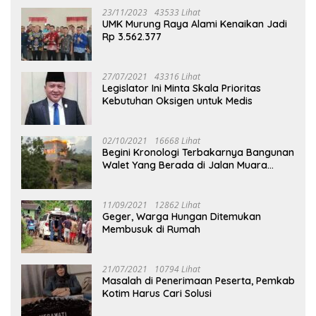
23/11/2023
43533 Lihat
UMK Murung Raya Alami Kenaikan Jadi
Rp 3.562.377
27/07/2021
43316 Lihat
Legislator Ini Minta Skala Prioritas
Kebutuhan Oksigen untuk Medis
02/10/2021
16668 Lihat
Begini Kronologi Terbakarnya Bangunan
Walet Yang Berada di Jalan Muara
Tuhup
11/09/2021
12862 Lihat
Geger, Warga Hungan Ditemukan
Membusuk di Rumah
21/07/2021
10794 Lihat
Masalah di Penerimaan Peserta, Pemkab
Kotim Harus Cari Solusi