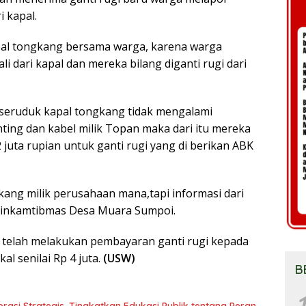
i kapal.
apal tongkang bersama warga, karena warga
 dari kapal dan mereka bilang diganti rugi dari
diseruduk kapal tongkang tidak mengalami
nting dan kabel milik Topan maka dari itu mereka
uta rupian untuk ganti rugi yang di berikan ABK
ang milik perusahaan mana,tapi informasi dari
abinkamtibmas Desa Muara Sumpoi.
t telah melakukan pembayaran ganti rugi kepada
l senilai Rp 4 juta.
(USW)
B
1
asi Strategis, Tingkatkan Edukasi Publik tentang Peran