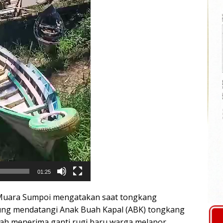
01:25
Muara Sumpoi mengatakan saat tongkang
ung mendatangi Anak Buah Kapal (ABK) tongkang
lah menerima ganti rugi baru warga melapor