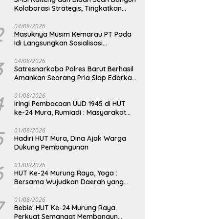
Kolaborasi Strategis, Tingkatkan
Edukasi Publik tentang Peran DPD RI
2
04/08/2026
Masuknya Musim Kemarau PT Pada
Idi Langsungkan Sosialisasi
Himbauan Karhutla
3
04/08/2026
Satresnarkoba Polres Barut Berhasil
Amankan Seorang Pria Siap Edarkan
Narkotika Jenis Sabu Seberat 5,05
Gram
4
01/08/2026
Iringi Pembacaan UUD 1945 di HUT
ke-24 Mura, Rumiadi : Masyarakat
Punya Andil Wujudkan Pembangunan
yang Lebih Besar
5
01/08/2026
Hadiri HUT Mura, Dina Ajak Warga
Dukung Pembangunan
6
01/08/2026
HUT Ke-24 Murung Raya, Yoga :
Bersama Wujudkan Daerah yang
Berdaya Saing
7
01/08/2026
Bebie: HUT Ke-24 Murung Raya
Perkuat Semangat Membangun