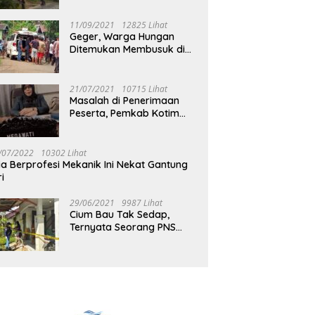
Jalan Muara Tuhup
11/09/2021
12825 Lihat
Geger, Warga Hungan
Ditemukan Membusuk di
Rumah
21/07/2021
10715 Lihat
Masalah di Penerimaan
Peserta, Pemkab Kotim
Harus Cari Solusi
/07/2022
10302 Lihat
ia Berprofesi Mekanik Ini Nekat Gantung
ri
29/06/2021
9987 Lihat
Cium Bau Tak Sedap,
Ternyata Seorang PNS
Aktif di Mura Tewas di
Rumah Kopel