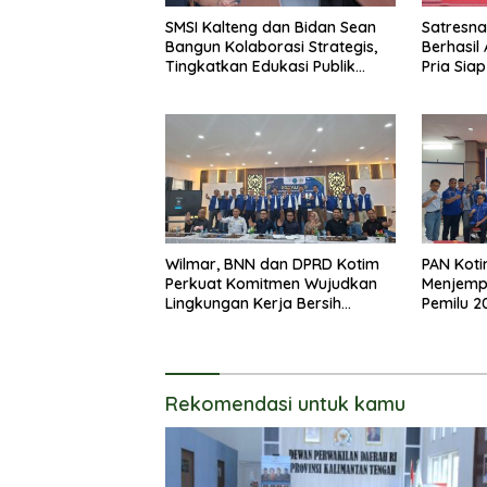
SMSI Kalteng dan Bidan Sean
Satresna
Bangun Kolaborasi Strategis,
Berhasi
Tingkatkan Edukasi Publik
Pria Sia
tentang Peran DPD RI
Jenis Sa
Wilmar, BNN dan DPRD Kotim
PAN Koti
Perkuat Komitmen Wujudkan
Menjemp
Lingkungan Kerja Bersih
Pemilu 2
Narkoba
Rekomendasi untuk kamu