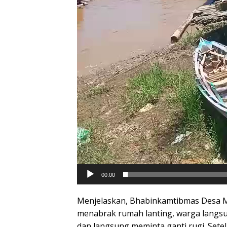
00:00
Menjelaskan, Bhabinkamtibmas Desa 
menabrak rumah lanting, warga langs
dan langsung meminta ganti rugi. Sete