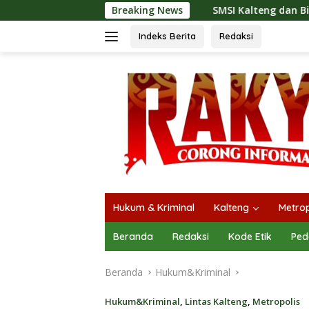
Langsung
SMSI Kalteng dan Bidan Sean Bangun Kolaborasi S
Breaking News
ke
konten
Indeks Berita
Redaksi
Hukum & Kriminal
Kalteng
Metrop
Beranda
Redaksi
Kode Etik
Ped
Beranda
Hukum&Kriminal
Hukum&Kriminal
,
Lintas Kalteng
,
Metropolis