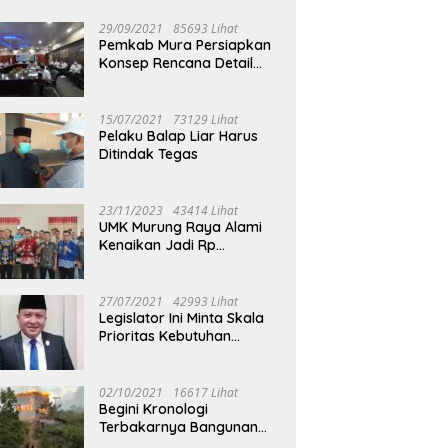
29/09/2021
85693 Lihat
Pemkab Mura Persiapkan
Konsep Rencana Detail
Tata Ruang Perkotaan
Puruk Cahu
15/07/2021
73129 Lihat
Pelaku Balap Liar Harus
Ditindak Tegas
23/11/2023
43414 Lihat
UMK Murung Raya Alami
Kenaikan Jadi Rp
3.562.377
27/07/2021
42993 Lihat
Legislator Ini Minta Skala
Prioritas Kebutuhan
Oksigen untuk Medis
02/10/2021
16617 Lihat
Begini Kronologi
Terbakarnya Bangunan
Walet Yang Berada di