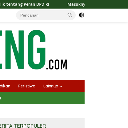
Masuknya Musim Kemarau PT Pada Idi Langsungkan Sosiali
dikan
Peristiwa
Lainnya
a
ERITA TERPOPULER