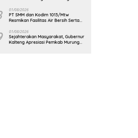
Berkelanjutan
8
01/08/2026
PT SMM dan Kodim 1013/Mtw
Resmikan Fasilitas Air Bersih Serta
Bagikan Paket Sembako Kepada
Masyarakat
9
01/08/2026
Sejahterakan Masyarakat, Gubernur
Kalteng Apresiasi Pemkab Murung
Raya