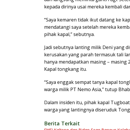
kepada dirinya usai mereka kembali dar
“Saya kemaren tidak ikut datang ke k
mendatangi saya setelah mereka kembali
pihak kapal,” sebutnya.
Jadi sebutnya lanting milik Deni yang 
kerusakan yang parah termasuk tali la
hanya mendapatkan masing – masing 2 j
Kapal tongkang itu.
“Saya enggak sempat tanya kapal tongk
warga milik PT Nemo Asia,” tutup Bh
Dalam insiden itu, pihak kapal Tugboa
warga yang lantingnya diseruduk Tongka
Berita Terkait
SMSI Kalteng dan Bidan Sean Bangun Kolabor