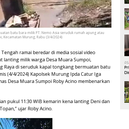
rmuatan batu bara milik PT. Nemo Asia seruduk rumah apung atau
oi, Kecamatan Murung, Rabu (3/4/2024)
Tengah ramai beredar di media sosial video
t lanting milik warga Desa Muara Sumpoi,
05
 Raya di seruduk kapal tongkang bermuatan batu
Pr
Di
mis (4/4/2024) Kapolsek Murung Ipda Catur Iga
bmas Desa Muara Sumpoi Roby Acino membenarkan
dian pukul 11:30 WIB kemarin kena lanting Deni dan
 Topan,” ujar Roby Acino.