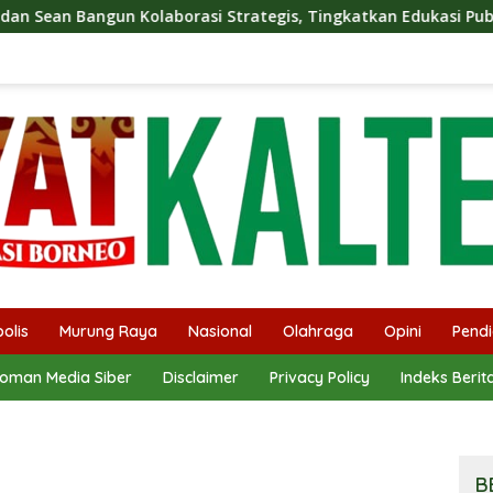
trategis, Tingkatkan Edukasi Publik tentang Peran DPD RI
olis
Murung Raya
Nasional
Olahraga
Opini
Pendi
oman Media Siber
Disclaimer
Privacy Policy
Indeks Berit
B