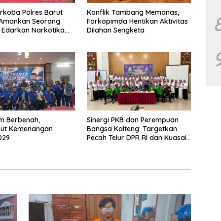
rkoba Polres Barut
Konflik Tambang Memanas,
l Amankan Seorang
Forkopimda Hentikan Aktivitas
p Edarkan Narkotika
Dilahan Sengketa
bu Seberat 5,05 Gram
m Berbenah,
Sinergi PKB dan Perempuan
ut Kemenangan
Bangsa Kalteng: Targetkan
029
Pecah Telur DPR RI dan Kuasai
Legislatif 2029