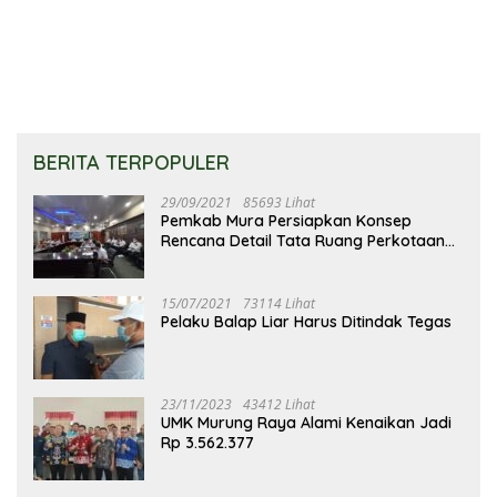
Merupakan Keberhasilan
Kebutuhan Harga
Pembangunan
Terjangkau
BERITA TERPOPULER
29/09/2021
85693 Lihat
Pemkab Mura Persiapkan Konsep
Rencana Detail Tata Ruang Perkotaan
Puruk Cahu
15/07/2021
73114 Lihat
Pelaku Balap Liar Harus Ditindak Tegas
23/11/2023
43412 Lihat
UMK Murung Raya Alami Kenaikan Jadi
Rp 3.562.377