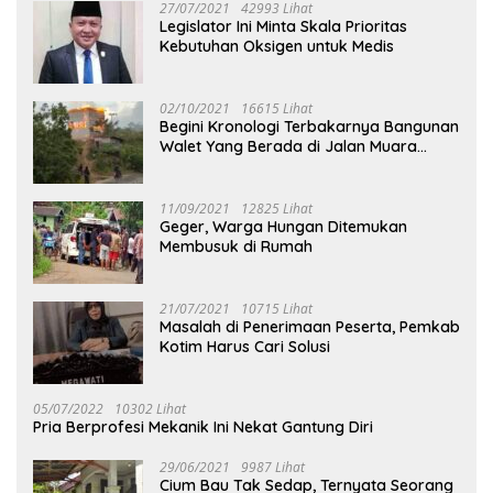
27/07/2021
42993 Lihat
Legislator Ini Minta Skala Prioritas
Kebutuhan Oksigen untuk Medis
02/10/2021
16615 Lihat
Begini Kronologi Terbakarnya Bangunan
Walet Yang Berada di Jalan Muara
Tuhup
11/09/2021
12825 Lihat
Geger, Warga Hungan Ditemukan
Membusuk di Rumah
21/07/2021
10715 Lihat
Masalah di Penerimaan Peserta, Pemkab
Kotim Harus Cari Solusi
05/07/2022
10302 Lihat
Pria Berprofesi Mekanik Ini Nekat Gantung Diri
29/06/2021
9987 Lihat
Cium Bau Tak Sedap, Ternyata Seorang