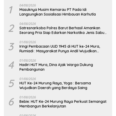
1
04/08/2026
Masuknya Musim Kemarau PT Pada Idi
Langsungkan Sosialisasi Himbauan Karhutla
2
04/08/2026
Satresnarkoba Polres Barut Berhasil Amankan
Seorang Pria Siap Edarkan Narkotika Jenis Sabu
Seberat 5,05 Gram
3
01/08/2026
Iringi Pembacaan UUD 1945 di HUT ke-24 Mura,
Rumiadi : Masyarakat Punya Andil Wujudkan
Pembangunan yang Lebih Besar
4
01/08/2026
Hadiri HUT Mura, Dina Ajak Warga Dukung
Pembangunan
5
01/08/2026
HUT Ke-24 Murung Raya, Yoga : Bersama
Wujudkan Daerah yang Berdaya Saing
6
01/08/2026
Bebie: HUT Ke-24 Murung Raya Perkuat Semangat
Membangun Berkelanjutan
01/08/2026