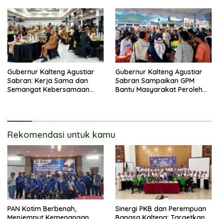
Gubernur Kalteng Agustiar
Gubernur Kalteng Agustiar
Sabran: Kerja Sama dan
Sabran Sampaikan GPM
Semangat Kebersamaan
Bantu Masyarakat Peroleh
Merupakan Keberhasilan
Kebutuhan Harga
Pembangunan
Terjangkau
Rekomendasi untuk kamu
PAN Kotim Berbenah,
Sinergi PKB dan Perempuan
Menjemput Kemenangan
Bangsa Kalteng: Targetkan