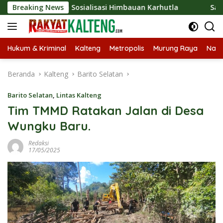
Langsung
ungkan Sosialisasi Himbauan Karhutla
Breaking News
Satresnarkoba 
ke
konten
Hukum & Kriminal
Kalteng
Metropolis
Murung Raya
Nasi
Beranda
Kalteng
Barito Selatan
Barito Selatan
,
Lintas Kalteng
Tim TMMD Ratakan Jalan di Desa
Wungku Baru.
Redaksi
17/05/2025