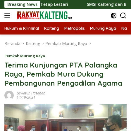
Langsung
onal Tetap Lestari
Breaking News
SMSI Kalteng dan Bidan Sean Bangun 
ke
konten
Hukum & Kriminal
Kalteng
Metropolis
Murung Raya
Nasi
Beranda
Kalteng
Pemkab Murung Raya
Pemkab Murung Raya
Terima Kunjungan PTA Palangka
Raya, Pemkab Mura Dukung
Pembangunan Pengadilan Agama
Uswatun Hasanah
14/10/2021