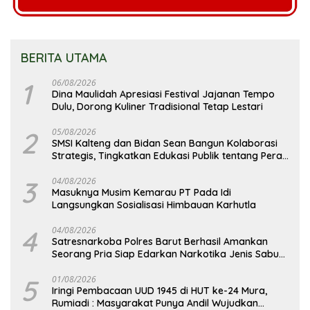
BERITA UTAMA
1
06/08/2026
Dina Maulidah Apresiasi Festival Jajanan Tempo
Dulu, Dorong Kuliner Tradisional Tetap Lestari
2
05/08/2026
SMSI Kalteng dan Bidan Sean Bangun Kolaborasi
Strategis, Tingkatkan Edukasi Publik tentang Peran
DPD RI
3
04/08/2026
Masuknya Musim Kemarau PT Pada Idi
Langsungkan Sosialisasi Himbauan Karhutla
4
04/08/2026
Satresnarkoba Polres Barut Berhasil Amankan
Seorang Pria Siap Edarkan Narkotika Jenis Sabu
Seberat 5,05 Gram
5
01/08/2026
Iringi Pembacaan UUD 1945 di HUT ke-24 Mura,
Rumiadi : Masyarakat Punya Andil Wujudkan