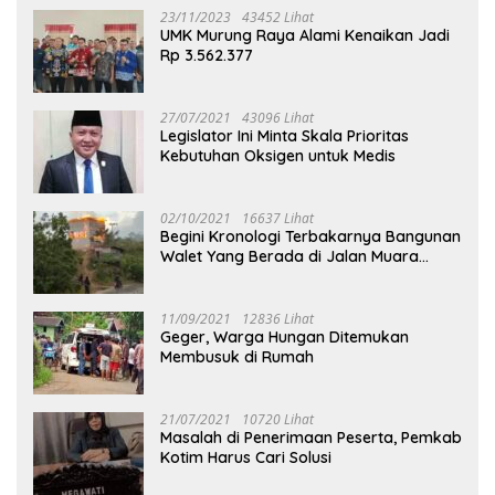
23/11/2023
43452 Lihat
UMK Murung Raya Alami Kenaikan Jadi
Rp 3.562.377
27/07/2021
43096 Lihat
Legislator Ini Minta Skala Prioritas
Kebutuhan Oksigen untuk Medis
02/10/2021
16637 Lihat
Begini Kronologi Terbakarnya Bangunan
Walet Yang Berada di Jalan Muara
Tuhup
11/09/2021
12836 Lihat
Geger, Warga Hungan Ditemukan
Membusuk di Rumah
21/07/2021
10720 Lihat
Masalah di Penerimaan Peserta, Pemkab
Kotim Harus Cari Solusi