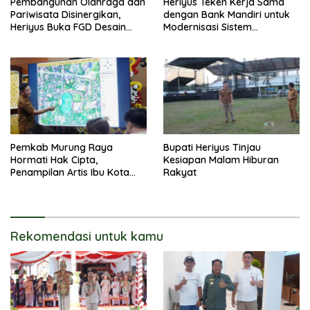
Pembangunan Olahraga dan
Heriyus Teken Kerja Sama
Pariwisata Disinergikan,
dengan Bank Mandiri untuk
Heriyus Buka FGD Desain
Modernisasi Sistem
Olahraga Daerah
Pembayaran Pajak Daerah
Pemkab Murung Raya
Bupati Heriyus Tinjau
Hormati Hak Cipta,
Kesiapan Malam Hiburan
Penampilan Artis Ibu Kota
Rakyat
Tidak Disiarkan Secara
Langsung
Rekomendasi untuk kamu