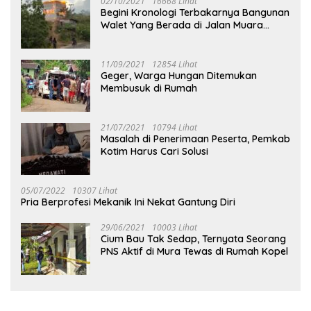
02/10/2021
16668 Lihat
Begini Kronologi Terbakarnya Bangunan
Walet Yang Berada di Jalan Muara
Tuhup
11/09/2021
12854 Lihat
Geger, Warga Hungan Ditemukan
Membusuk di Rumah
21/07/2021
10794 Lihat
Masalah di Penerimaan Peserta, Pemkab
Kotim Harus Cari Solusi
05/07/2022
10307 Lihat
Pria Berprofesi Mekanik Ini Nekat Gantung Diri
29/06/2021
10003 Lihat
Cium Bau Tak Sedap, Ternyata Seorang
PNS Aktif di Mura Tewas di Rumah Kopel