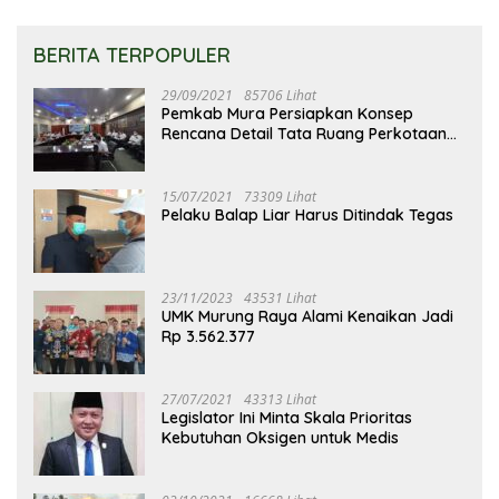
BERITA TERPOPULER
29/09/2021
85706 Lihat
Pemkab Mura Persiapkan Konsep
Rencana Detail Tata Ruang Perkotaan
Puruk Cahu
15/07/2021
73309 Lihat
Pelaku Balap Liar Harus Ditindak Tegas
23/11/2023
43531 Lihat
UMK Murung Raya Alami Kenaikan Jadi
Rp 3.562.377
27/07/2021
43313 Lihat
Legislator Ini Minta Skala Prioritas
Kebutuhan Oksigen untuk Medis