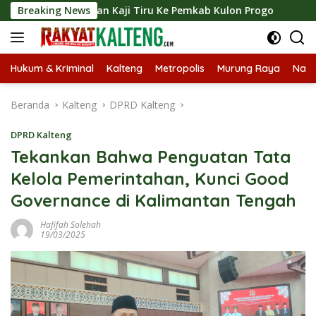
Langsung
unjungan Kaji Tiru Ke Pemkab Kulon Progo
Breaking News
Langsungka
ke
konten
Hukum & Kriminal
Kalteng
Metropolis
Murung Raya
Nasi
Beranda
Kalteng
DPRD Kalteng
DPRD Kalteng
Tekankan Bahwa Penguatan Tata
Kelola Pemerintahan, Kunci Good
Governance di Kalimantan Tengah
Hafifah Solehah
19/03/2025