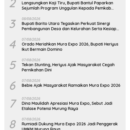
2
Langsungkan Kaji Tiru, Bupati Bantul Paparkan
Sejumlah Program Unggulan Kepada Pemkab
Barut
3
08/08/2026
Bupati Barito Utara Tegaskan Perkuat Sinergi
Pembangunan Desa dan Kelurahan Serta Kesiapan
Hadapi Potensi Karhutla
4
07/08/2026
Orado Meriahkan Mura Expo 2026, Bupati Heriyus
Ikut Bermain Domino
5
07/08/2026
Tekan Stunting, Heriyus Ajak Masyarakat Cegah
Pernikahan Dini
6
07/08/2026
Bebie Ajak Masyarakat Ramaikan Mura Expo 2026
7
07/08/2026
Dina Maulidah Apresiasi Mura Expo, Sebut Jadi
Etalase Potensi Murung Raya
8
07/08/2026
Rumiadi Dukung Mura Expo 2026 Jadi Penggerak
UMKM Murung Raya