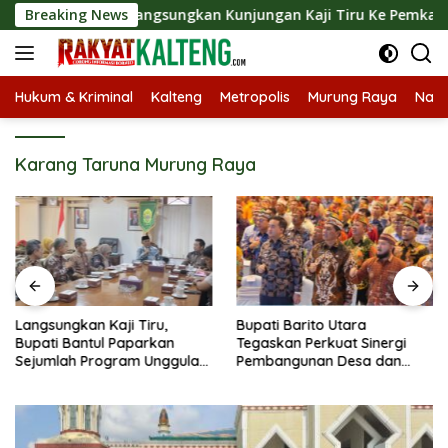
Langsung
kab Barut Langsungkan Kunjungan Kaji Tiru Ke Pemkab Kulon P
Breaking News
ke
konten
Hukum & Kriminal
Kalteng
Metropolis
Murung Raya
Nasi
Karang Taruna Murung Raya
Langsungkan Kaji Tiru,
Bupati Barito Utara
Bupati Bantul Paparkan
Tegaskan Perkuat Sinergi
Sejumlah Program Unggulan
Pembangunan Desa dan
Kepada Pemkab Barut
Kelurahan Serta Kesiapan
Hadapi Potensi Karhutla