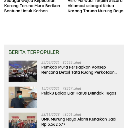
Sebagai Wujud Kepedulian,
Heru Purwadi Terpilih Secara
Karang Taruna Mura Berikan
Aklamasi sebagai Ketua
Bantuan Untuk Korban
Karang Taruna Murung Raya
Kebakaran
BERITA TERPOPULER
29/09/2021
85699 Lihat
Pemkab Mura Persiapkan Konsep
Rencana Detail Tata Ruang Perkotaan
Puruk Cahu
15/07/2021
73267 Lihat
Pelaku Balap Liar Harus Ditindak Tegas
23/11/2023
43501 Lihat
UMK Murung Raya Alami Kenaikan Jadi
Rp 3.562.377