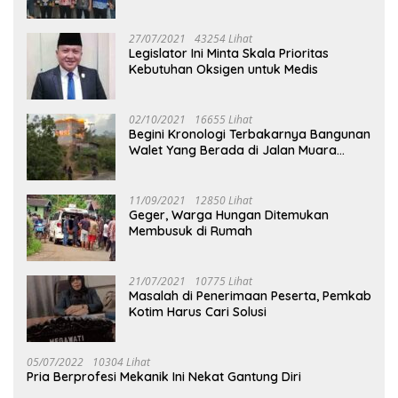
27/07/2021
43254 Lihat
Legislator Ini Minta Skala Prioritas
Kebutuhan Oksigen untuk Medis
02/10/2021
16655 Lihat
Begini Kronologi Terbakarnya Bangunan
Walet Yang Berada di Jalan Muara
Tuhup
11/09/2021
12850 Lihat
Geger, Warga Hungan Ditemukan
Membusuk di Rumah
21/07/2021
10775 Lihat
Masalah di Penerimaan Peserta, Pemkab
Kotim Harus Cari Solusi
05/07/2022
10304 Lihat
Pria Berprofesi Mekanik Ini Nekat Gantung Diri