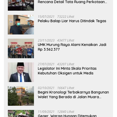
Rencana Detail Tata Ruang Perkotaan
Puruk Cahu
15/07/2021
73222 Lihat
Pelaku Balap Liar Harus Ditindak Tegas
23/11/2023
43477 Lihat
UMK Murung Raya Alami Kenaikan Jadi
Rp 3.562.377
27/07/2021
43207 Lihat
Legislator Ini Minta Skala Prioritas
Kebutuhan Oksigen untuk Medis
02/10/2021
16647 Lihat
Begini Kronologi Terbakarnya Bangunan
Walet Yang Berada di Jalan Muara
Tuhup
11/09/2021
12840 Lihat
Geger, Warga Hungan Ditemukan