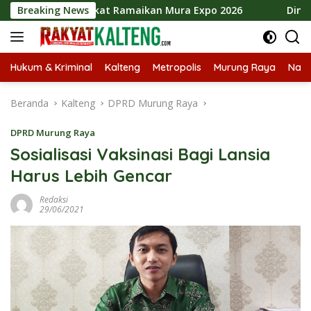
Langsung
jak Masyarakat Ramaikan Mura Expo 2026
Breaking News
Dina Maulida
ke
konten
Hukum & Kriminal
Kalteng
Metropolis
Murung Raya
Nasi
Beranda
Kalteng
DPRD Murung Raya
DPRD Murung Raya
Sosialisasi Vaksinasi Bagi Lansia
Harus Lebih Gencar
Redaksi
29/06/2021