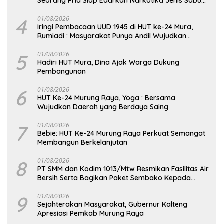
Seorang Pria Siap Edarkan Narkotika Jenis Sabu
Seberat 5,05 Gram
4
01/08/2026
Iringi Pembacaan UUD 1945 di HUT ke-24 Mura,
Rumiadi : Masyarakat Punya Andil Wujudkan
Pembangunan yang Lebih Besar
5
01/08/2026
Hadiri HUT Mura, Dina Ajak Warga Dukung
Pembangunan
6
01/08/2026
HUT Ke-24 Murung Raya, Yoga : Bersama
Wujudkan Daerah yang Berdaya Saing
7
01/08/2026
Bebie: HUT Ke-24 Murung Raya Perkuat Semangat
Membangun Berkelanjutan
8
01/08/2026
PT SMM dan Kodim 1013/Mtw Resmikan Fasilitas Air
Bersih Serta Bagikan Paket Sembako Kepada
Masyarakat
9
01/08/2026
Sejahterakan Masyarakat, Gubernur Kalteng
Apresiasi Pemkab Murung Raya