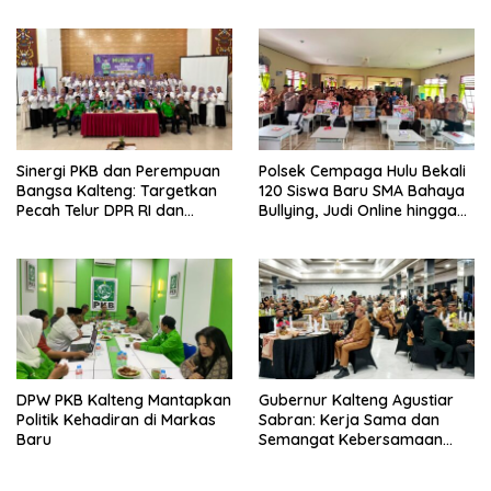
Sinergi PKB dan Perempuan
Polsek Cempaga Hulu Bekali
Bangsa Kalteng: Targetkan
120 Siswa Baru SMA Bahaya
Pecah Telur DPR RI dan
Bullying, Judi Online hingga
Kuasai Legislatif 2029
Narkoba
DPW PKB Kalteng Mantapkan
Gubernur Kalteng Agustiar
Politik Kehadiran di Markas
Sabran: Kerja Sama dan
Baru
Semangat Kebersamaan
Merupakan Keberhasilan
Pembangunan