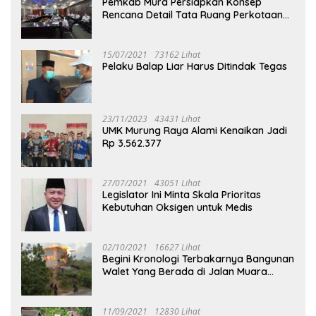
Pemkab Mura Persiapkan Konsep
Rencana Detail Tata Ruang Perkotaan
Puruk Cahu
15/07/2021
73162 Lihat
Pelaku Balap Liar Harus Ditindak Tegas
23/11/2023
43431 Lihat
UMK Murung Raya Alami Kenaikan Jadi
Rp 3.562.377
27/07/2021
43051 Lihat
Legislator Ini Minta Skala Prioritas
Kebutuhan Oksigen untuk Medis
02/10/2021
16627 Lihat
Begini Kronologi Terbakarnya Bangunan
Walet Yang Berada di Jalan Muara
Tuhup
11/09/2021
12830 Lihat