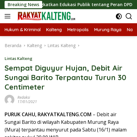
Langsung
is, Tingkatkan Edukasi Publik tentang Peran DPD RI
Breaking News
Ma
ke
konten
Hukum & Kriminal
Kalteng
Metropolis
Murung Raya
Nasi
Beranda
Kalteng
Lintas Kalteng
Lintas Kalteng
Sempat Diguyur Hujan, Debit Air
Sungai Barito Terpantau Turun 30
Centimeter
Redaksi
17/01/2021
PURUK CAHU, RAKYATKALTENG.COM
– Debit air
Sungai Barito di wilayah Kabupaten Murung Raya
(Mura) terpantau menyurut pada Sabtu (16/1) malam